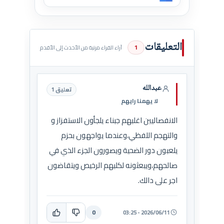
التعليقات
1
آراء القراء مرتبة من الأحدث إلى الأقدم
عبدالله
تعليق 1
لا يهمنا رايهم
الانفصاليين اغلبهم جبناء يلجأون الاستفزاز و
والتهجم اللفظي،وعندما يواجهون بحزم
يلعبون دور الضحية ويصورون الجزء الذي في
صالحهم،ويبعثونه لكلبهم الرخيص ويتقاضون
اجر على دالك.
0
2026/06/11 - 03:25