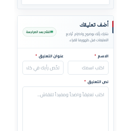
أضف تعليقك
النشر بعد المراجعة
شارك رأيك بوضوح واحترام. تُراجع
التعليقات قبل ظهورها للقراء.
الاسم
*
عنوان التعليق
*
اترك هذا الحقل فارغاً
نص التعليق
*