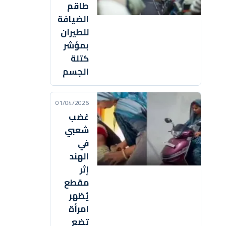
طاقم
الضيافة
للطيران
بمؤشر
كتلة
الجسم
01/04/2026
غضب
شعبي
في
الهند
إثر
مقطع
يُظهر
امرأة
تضع