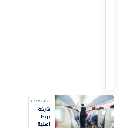
أظهر
فيديو
متداول
عناصر
من
إدارة
الهجرة
والجمارك
الأمريكية
وهم
اقرأ
التفاصيل
‹
01/04/2026
شركة
تربط
أهلية