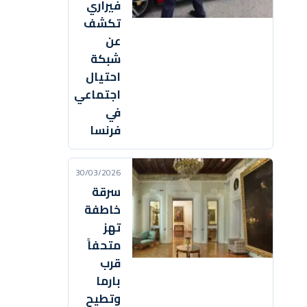
فيراري
تكشف
عن
شبكة
احتيال
اجتماعي
في
فرنسا
30/03/2026
سرقة
خاطفة
تهز
متحفاً
قرب
بارما
وتطيح