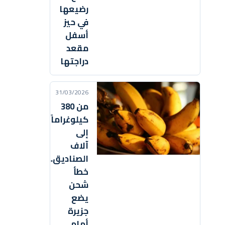
رضيعها
في حيز
أسفل
مقعد
دراجتها
31/03/2026
من 380
كيلوغراماً
إلى
آلاف
الصناديق..
خطأ
شحن
يضع
جزيرة
أمام