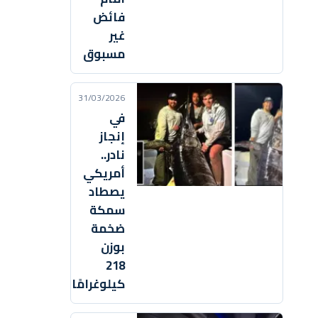
فائض
غير
مسبوق
31/03/2026
في
إنجاز
نادر..
أمريكي
يصطاد
سمكة
ضخمة
بوزن
218
كيلوغرامًا