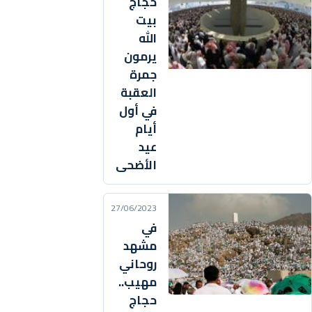
حجاج
بيت
الله
يرمون
جمرة
العقبة
في أول
أيام
عيد
الأضحى
27/06/2023
في
مشهد
روحاني
مهيب..
حجاج