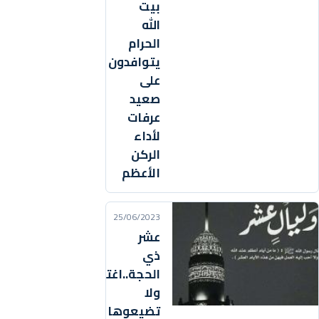
بيت
الله
الحرام
يتوافدون
على
صعيد
عرفات
لأداء
الركن
الأعظم
25/06/2023
عشر
ذي
الحجة..اغتنموها
ولا
تضيعوها