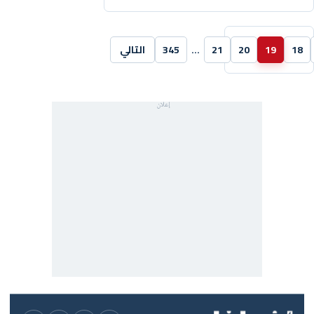
18
19
20
21
…
345
التالي