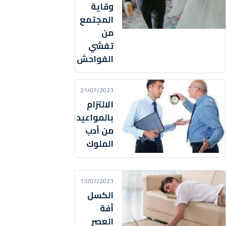
وقاية
المجتمع
من
تفشي
الفواحش
21/07/2023
الالتزام
بالمواعيد
من أدب
الملوك
13/07/2023
الكسل
آفة
العصر