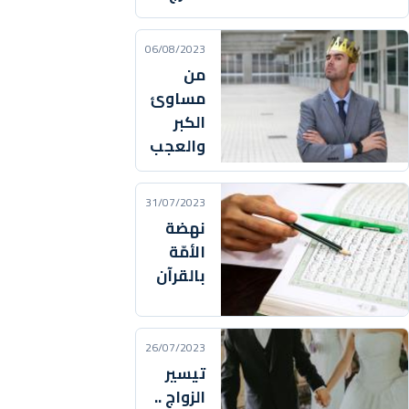
06/08/2023
من
مساوئ
الكبر
والعجب
31/07/2023
نهضة
الأمّة
بالقرآن
26/07/2023
تيسير
الزواج ..