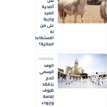
هل
أضحية
العيد
واجبة
على من
له
الاستطاعة
المالية؟
13/06/2024
الوفد
الرسمي
للحج
يتفقد
ظروف
إقامة
وإيواء