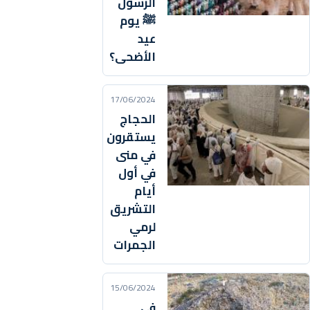
الرسول
ﷺ يوم
عيد
الأضحى؟
17/06/2024
الحجاج
يستقرون
في منى
في أول
أيام
التشريق
لرمي
الجمرات
15/06/2024
في