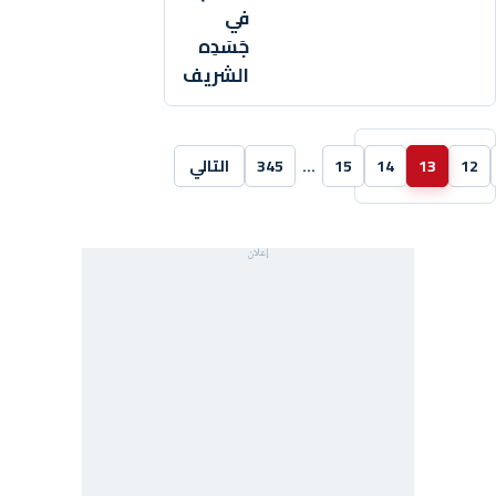
في
جَسَدِه
الشريف
12
13
14
15
…
345
التالي