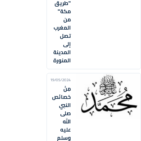
"طريق
مكة"
من
المغرب
تصل
إلى
المدينة
المنورة
19/05/2024
مِنْ
خصائص
النبي
صلى
الله
عليه
وسلم