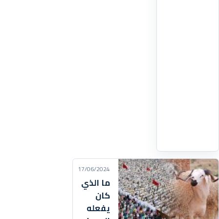
بالجمرة
الصغرى
فالوسطى
ثم
جمرة
العقبة.
بعدها
توجه
الحجاج
المتعجلون
اقرأ
التفاصيل
‹
17/06/2024
ما الذي
كان
يفعله