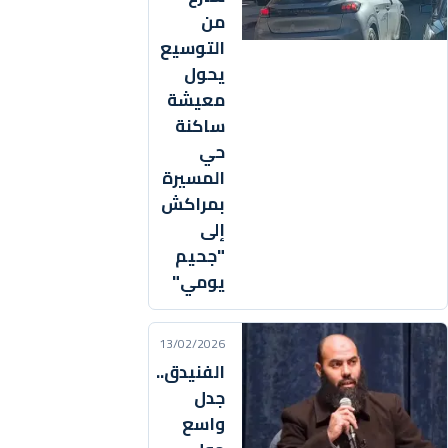
من
التوسيع
يحول
معيشة
ساكنة
حي
المسيرة
بمراكش
إلى
"جحيم
يومي"
13/02/2026
الفنيدق..
جدل
واسع