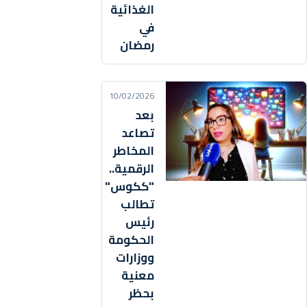
الغذائية
في
رمضان
10/02/2026
بعد
تصاعد
المخاطر
الرقمية..
"ككوس"
تطالب
رئيس
الحكومة
ووزارات
معنية
بحظر