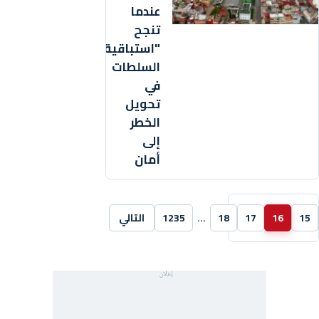
عندما
تنجح
"استباقية"
السلطات
في
تحويل
الخطر
إلى
أمان
15
16
17
18
…
1235
التالي