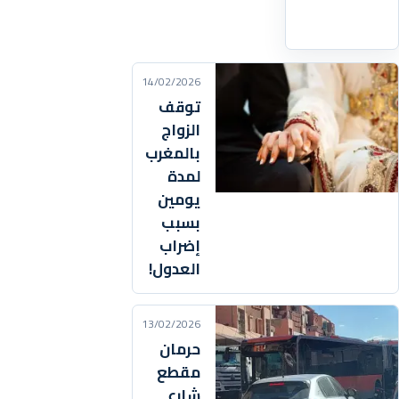
التفاصيل
‹
14/02/2026
توقف
الزواج
بالمغرب
لمدة
يومين
بسبب
إضراب
العدول!
13/02/2026
حرمان
مقطع
شارع