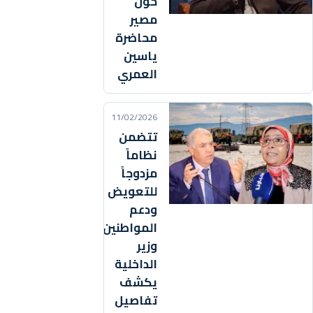
حول
مصير
محاضرة
ياسين
العمري
11/02/2026
تتضمن
نظاماً
مزدوجاً
للتعويض
ودعم
المواطنين..
وزير
الداخلية
يكشف
تفاصيل