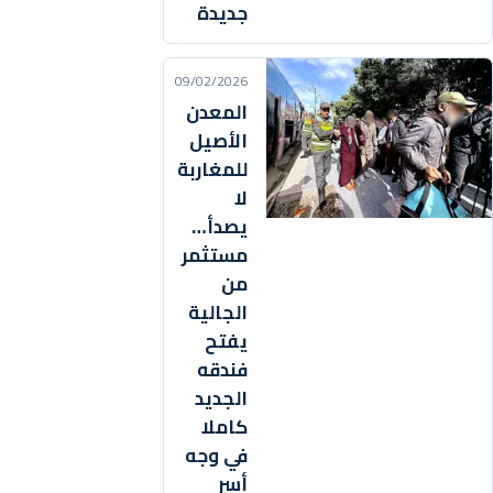
جديدة
09/02/2026
المعدن
الأصيل
للمغاربة
لا
يصدأ…
مستثمر
من
الجالية
يفتح
فندقه
الجديد
كاملا
في وجه
أسر