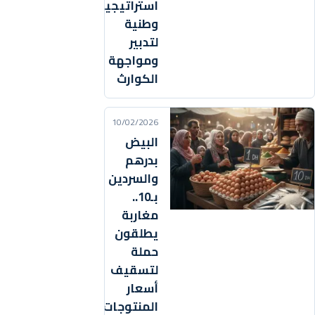
استراتيجية
وطنية
لتدبير
ومواجهة
الكوارث
10/02/2026
البيض
بدرهم
والسردين
بـ10..
مغاربة
يطلقون
حملة
لتسقيف
أسعار
المنتوجات