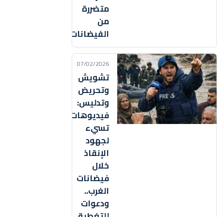
متضررة
من
الفيضانات
07/02/2026
تشويش
وتحريض
وتدليس:
فيديوهات
تسيء
لجهود
الإنقاذ
خلال
فيضانات
الغرب..
ودعوات
للتغطية