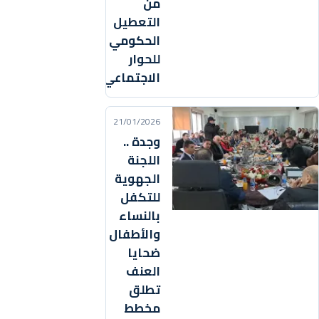
من
التعطيل
الحكومي
للحوار
الاجتماعي
21/01/2026
وجدة ..
اللجنة
الجهوية
للتكفل
بالنساء
والأطفال
ضحايا
العنف
تطلق
مخطط