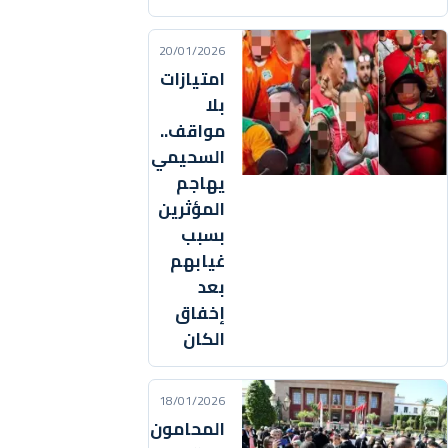
20/01/2026
امتيازات
بلا
مواقف..
السحيمي
يهاجم
المؤثرين
بسبب
غيابهم
بعد
إخفاق
الكان
18/01/2026
المحامون