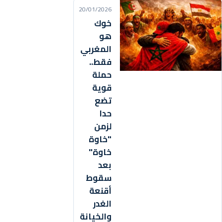
20/01/2026
خوك
هو
المغربي
فقط..
حملة
قوية
تضع
حدا
لزمن
"خاوة
خاوة"
بعد
سقوط
أقنعة
الغدر
والخيانة