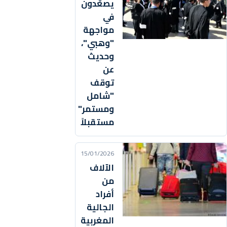
يصعّدون
في
مواجهة
"وهبي"،
وحديث
عن
توقف
"شامل
ومستمر"
مستقبلاً
15/01/2026
الآلاف
من
أفراد
الجالية
المغربية