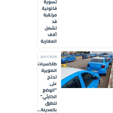
تسوية
قانونية
مرتقبة
قد
تشمل
آلاف
المغاربة
24/01/2026
طاكسيات
الصويرة
تحتج
على
"الوضع
الكارثي"
للطرق
بالمدينة…