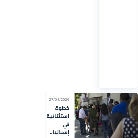
المحاماة
بالمغرب،
باعتبارها
إطاراً
مدنياً
مستقلاً
يهدف
إلى
الدفاع
اقرأ
التفاصيل
‹
27/01/2026
خطوة
استثنائية
في
إسبانيا..