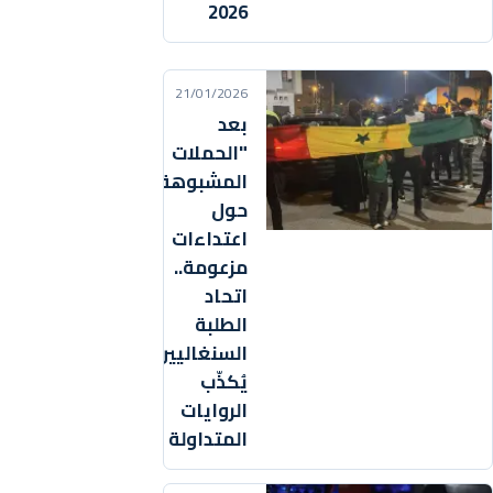
2026
21/01/2026
بعد
"الحملات
المشبوهة"
حول
اعتداءات
مزعومة..
اتحاد
الطلبة
السنغاليين
يُكذّب
الروايات
المتداولة