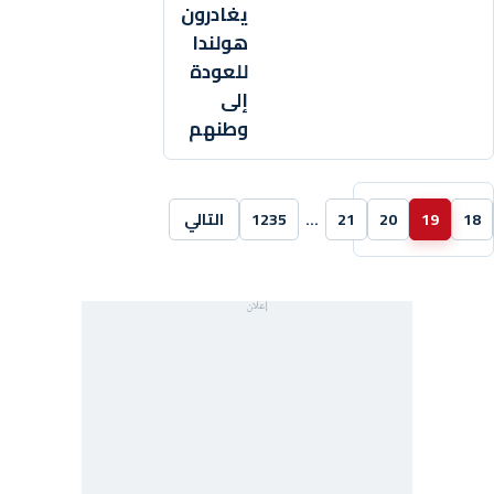
يغادرون
هولندا
للعودة
إلى
وطنهم
18
19
20
21
…
1235
التالي