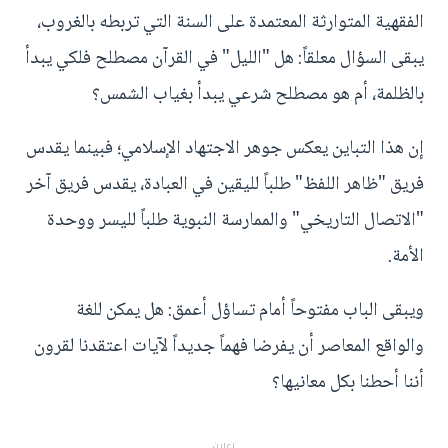
الفقهية المتوارثة المعتمدة على السنة التي تربطه بالغروب،
يبقى السؤال معلقاً: هل "الليل" في القرآن مصطلح فلكي يبدأ
بالظلمة، أم هو مصطلح شرعي يبدأ بغياب الشمس؟
إن هذا التباين يعكس جوهر الاجتهاد الإسلامي؛ فبينما يقدس
فريق "ظاهر اللفظ" طلباً لليقين في العبادة، يقدس فريق آخر
"الاتصال التاريخي" والممارسة النبوية طلباً لليسر ووحدة
الأمة.
ويبقى الباب مفتوحاً أمام تساؤل أعمق: هل يمكن للغة
والواقع المعاصر أن يفرضا فهماً جديداً لآيات اعتقدنا لقرون
أننا أحطنا بكل معانيها؟
إعلان