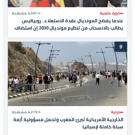
كورة عالمية
4,301 مشاهدة
عندما يفضح المونديال عقدة الاستعلاء.. روبياليس
يطالب بالانسحاب من تنظيم مونديال 2030 إن استضاف
المغرب المباراة النهائية!
9
دولية
4,279 مشاهدة
الخارجية الأمريكية تبرئ المغرب وتحمل مسؤولية أزمة
سبتة كاملة لإسبانيا