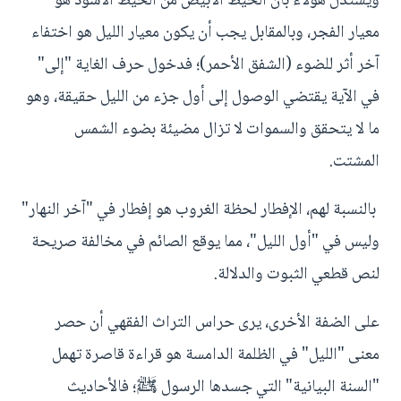
ويستدل هؤلاء بأن الخيط الأبيض من الخيط الأسود هو
معيار الفجر، وبالمقابل يجب أن يكون معيار الليل هو اختفاء
آخر أثر للضوء (الشفق الأحمر)؛ فدخول حرف الغاية "إلى"
في الآية يقتضي الوصول إلى أول جزء من الليل حقيقة، وهو
ما لا يتحقق والسموات لا تزال مضيئة بضوء الشمس
المشتت.
بالنسبة لهم، الإفطار لحظة الغروب هو إفطار في "آخر النهار"
وليس في "أول الليل"، مما يوقع الصائم في مخالفة صريحة
لنص قطعي الثبوت والدلالة.
على الضفة الأخرى، يرى حراس التراث الفقهي أن حصر
معنى "الليل" في الظلمة الدامسة هو قراءة قاصرة تهمل
"السنة البيانية" التي جسدها الرسول ﷺ؛ فالأحاديث