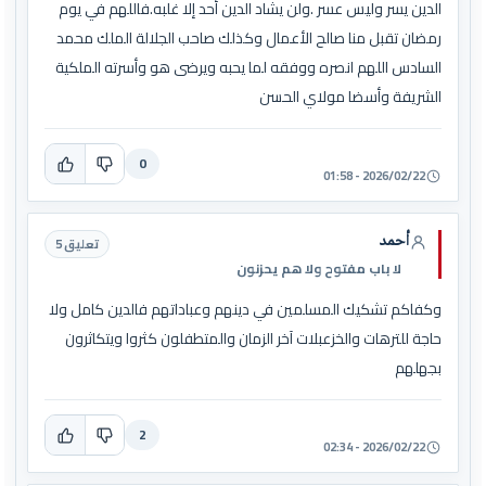
الدين يسر وليس عسر .ولن يشاد الدين أحد إلا غلبه.فاللهم في يوم
رمضان تقبل منا صالح الأعمال وكذلك صاحب الجلالة الملك محمد
السادس اللهم انصره ووفقه لما يحبه ويرضى هو وأسرته الملكية
الشريفة وأسضا مولاي الحسن
0
2026/02/22 - 01:58
أحمد
تعليق 5
لا باب مفتوح ولا هم يحزنون
وكفاكم تشكيك المسلمين في دينهم وعباداتهم فالدين كامل ولا
حاجة للترهات والخزعبلات آخر الزمان والمتطفلون كثروا ويتكاثرون
بجهلهم
2
2026/02/22 - 02:34