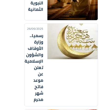
النبوية
الثمانية
26/06/2025
رسميا..
وزارة
الأوقاف
والشؤون
الإسلامية
تعلن
عن
موعد
فاتح
شهر
محرم