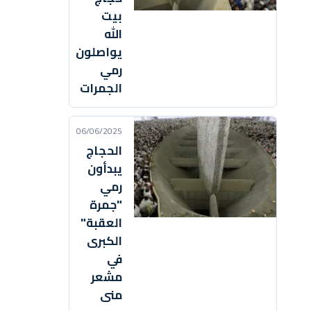
بيت
الله
يواصلون
رمي
الجمرات
06/06/2025
الحجاج
يبدأون
رمي
"جمرة
العقبة"
الكبرى
في
مشعر
منى