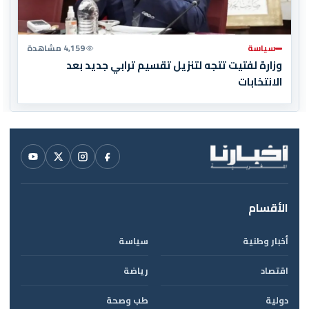
سياسة
4,159 مشاهدة
وزارة لفتيت تتجه لتنزيل تقسيم ترابي جديد بعد
الانتخابات
الأقسام
أخبار وطنية
سياسة
اقتصاد
رياضة
دولية
طب وصحة