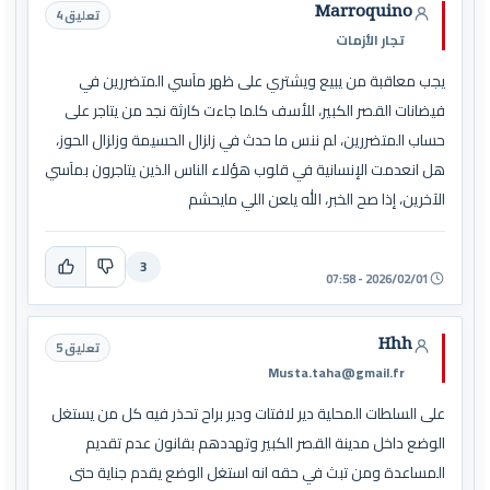
Marroquino
تعليق 4
تجار الأزمات
يجب معاقبة من يبيع ويشتري على ظهر مآسي المتضررين في
فيضانات القصر الكبير، للأسف كلما جاءت كارثة نجد من يتاجر على
حساب المتضررين، لم ننس ما حدث في زلزال الحسيمة وزلزال الحوز،
هل انعدمت الإنسانية في قلوب هؤلاء الناس الذين يتاجرون بمآسي
الآخرين، إذا صح الخبر، الله يلعن اللي مايحشم
3
2026/02/01 - 07:58
Hhh
تعليق 5
Musta.taha@gmail.fr
على السلطات المحلية دير لافتات ودير براح تحذر فيه كل من يستغل
الوضع داخل مدينة القصر الكبير وتهددهم بقانون عدم تقديم
المساعدة ومن تبث في حقه انه استغل الوضع يقدم جناية حتى