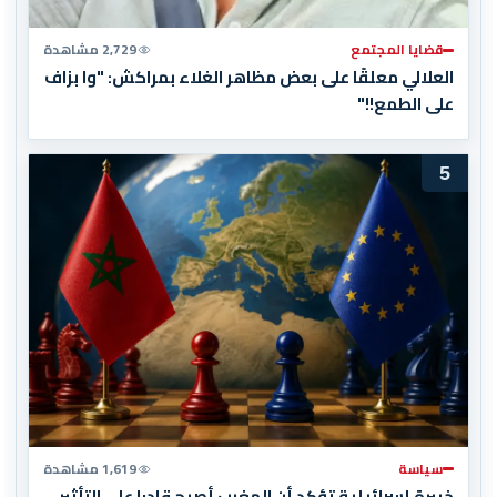
قضايا المجتمع
2,729 مشاهدة
العلالي معلقًا على بعض مظاهر الغلاء بمراكش: "وا بزاف
على الطمع!!"
5
سياسة
1,619 مشاهدة
خبيرة إسرائيلية تؤكد أن المغرب أصبح قادرا على التأثير