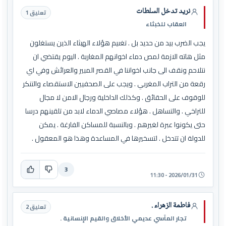
نريد تدخل السلطات
تعليق 1
العقاب للخبثاء
يجب الضرب بيد من حديد بل . تغىيم هؤلاء الهبثاء الذين يستغلون
مثل هاته الازمة لمص دماء اخوانهم المغاربة . اليوم يقتضي ان
نتلاحم ونقف الى جانب اخواننا في القصر المبير والعرائش وفي اي
رقعة من التراب المغربي . ويجب على الصحفيين الاستقصاء والتنكر
للوقوف على الحقائق . وكذلك الداخلية ورجال الامن لا مجال
للتراخي . والتساهل . هؤلاء مصاصي الدماء لابد من تلقينهم درسا
حتى يكونوا عبرة لغيرهم . وبالنسبة للمساكن الفارغة . يمكن
للدولة ان تتدخل . لتسخيرها في المساعدة وهذا هو المعقول .
3
2026/01/31 - 11:30
فاطمة الزهراء .
تعليق 2
تجار المآسي عديمي الأخلاق والقيم الإنسانية .