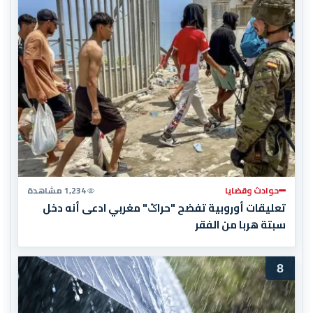
حوادث وقضايا
1,234 مشاهدة
تعليقات أوروبية تفضح "حراݣ" مغربي ادعى أنه دخل
سبتة هربا من الفقر
8