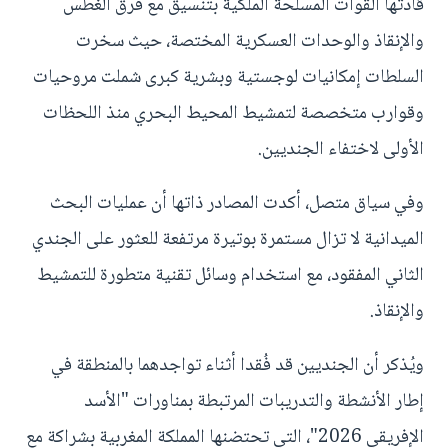
قادتها القوات المسلحة الملكية بتنسيق مع فرق الغطس
والإنقاذ والوحدات العسكرية المختصة، حيث سخرت
السلطات إمكانيات لوجستية وبشرية كبرى شملت مروحيات
وقوارب متخصصة لتمشيط المحيط البحري منذ اللحظات
الأولى لاختفاء الجنديين.
وفي سياق متصل، أكدت المصادر ذاتها أن عمليات البحث
الميدانية لا تزال مستمرة بوتيرة مرتفعة للعثور على الجندي
الثاني المفقود، مع استخدام وسائل تقنية متطورة للتمشيط
والإنقاذ.
ويُذكر أن الجنديين قد فُقدا أثناء تواجدهما بالمنطقة في
إطار الأنشطة والتدريبات المرتبطة بمناورات "الأسد
الإفريقي 2026"، التي تحتضنها المملكة المغربية بشراكة مع