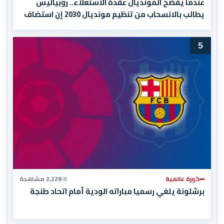
عندما يفضح المونديال عقدة الاستعلاء.. روبياليس
يطالب بالانسحاب من تنظيم مونديال 2030 إن استضاف
المغرب المباراة النهائية!
5
كورة عالمية
2,228 مشاهدة
برشلونة يلغي رسميا مباراته الودية أمام اتحاد طنجة