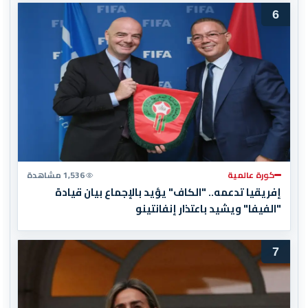
6
كورة عالمية
1,536 مشاهدة
إفريقيا تدعمه.. "الكاف" يؤيد بالإجماع بيان قيادة
"الفيفا" ويشيد باعتذار إنفانتينو
7