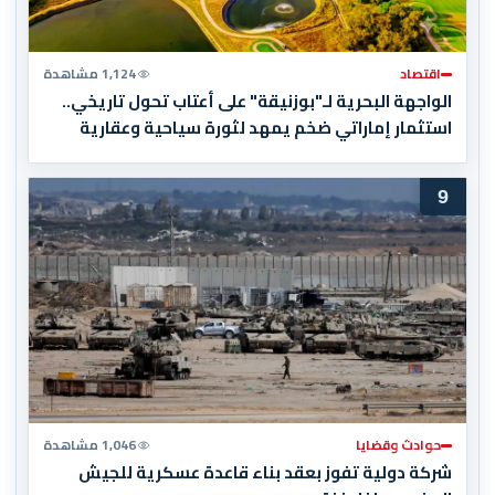
اقتصاد
1,124 مشاهدة
الواجهة البحرية لـ"بوزنيقة" على أعتاب تحول تاريخي..
استثمار إماراتي ضخم يمهد لثورة سياحية وعقارية
9
حوادث وقضايا
1,046 مشاهدة
شركة دولية تفوز بعقد بناء قاعدة عسكرية للجيش