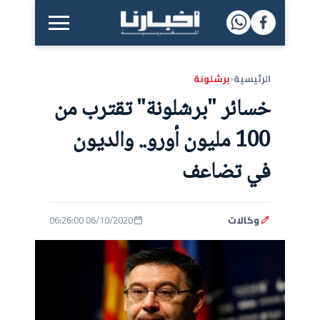
القائمة الرئيسية
الرئيسية
برشلونة
‹
خسائر "برشلونة" تقترب من
100 مليون أورو.. والديون
في تضاعف
وكالات
06/10/2020 06:26:00