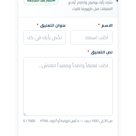
النشر بعد المراجعة
شارك رأيك بوضوح واحترام. تُراجع
التعليقات قبل ظهورها للقراء.
الاسم
*
عنوان التعليق
*
اترك هذا الحقل فارغاً
نص التعليق
*
من 30 إلى 1000 حرف — لا تُقبل الروابط أو أكواد HTML.
0 / 1000