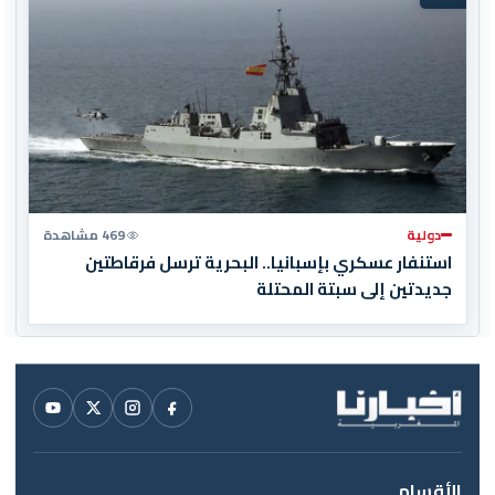
دولية
469 مشاهدة
استنفار عسكري بإسبانيا.. البحرية ترسل فرقاطتين
جديدتين إلى سبتة المحتلة
الأقسام