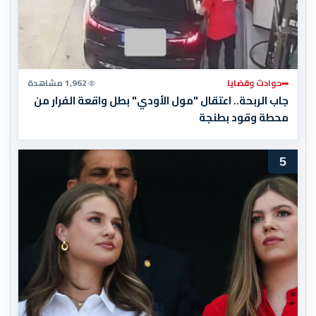
حوادث وقضايا
1,962 مشاهدة
جاب الربحة.. اعتقال "مول الأودي" بطل واقعة الفرار من
محطة وقود بطنجة
5