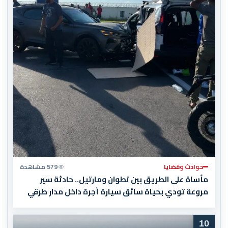
حوادث وقضايا
579 مشاهدة
مأساة على الطريق بين تطوان ومارتيل.. حادثة سير
مروعة تودي بحياة سائق سيارة أجرة داخل مدار طرقي
10