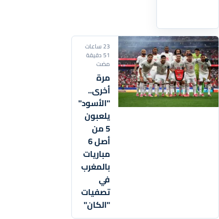
التفاصيل
‹
23 ساعات
51 دقيقة
مضت
مرة
أخرى..
"الأسود"
يلعبون
5 من
أصل 6
مباريات
بالمغرب
في
تصفيات
"الكان"