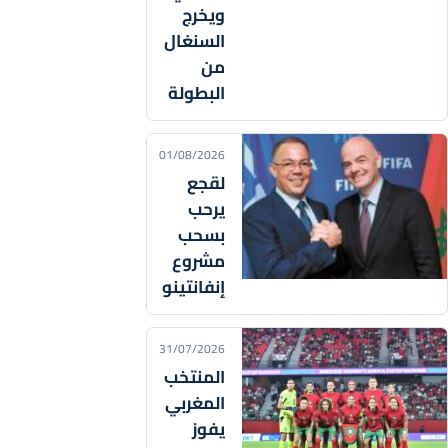
ويخرج
السنغال
من
البطولة
01/08/2026
لقجع
يرحب
بسحب
مشروع
إنفانتينو
31/07/2026
المنتخب
المغربي
يفوز