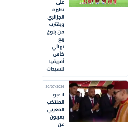
على
نظيره
الجزائري
ويقترب
من بلوغ
ربع
نهائي
كأس
أفريقيا
للسيدات
30/07/2026
لاعبو
المنتخب
المغربي
يعربون
عن