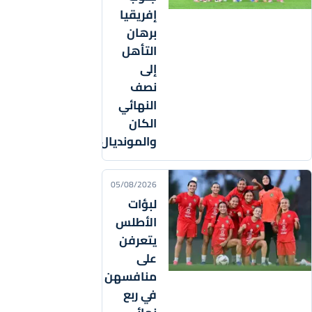
إفريقيا
برهان
التأهل
إلى
نصف
النهائي
الكان
والمونديال
05/08/2026
لبؤات
الأطلس
يتعرفن
على
منافسهن
في ربع