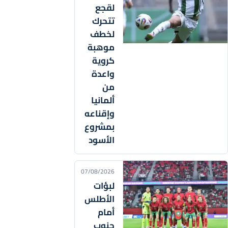
لقجع
تتحرك
لخطف
موهبة
كروية
واعدة
من
ألمانيا
وإقناعه
بمشروع
الأسود
07/08/2026
لبؤات
الأطلس
أمام
جنوب