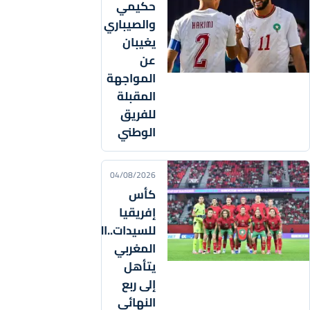
حكيمي
والصيباري
يغيبان
عن
المواجهة
المقبلة
للفريق
الوطني
04/08/2026
كأس
إفريقيا
للسيدات..المنتخب
المغربي
يتأهل
إلى ربع
النهائي