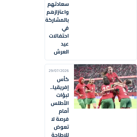
سعادتهم
واعتزازهم
بالمشاركة
في
احتفالات
عيد
العرش
29/07/2026
كأس
إفريقيا..
لبؤات
الأطلس
أمام
فرصة لا
تعوض
للإطاحة