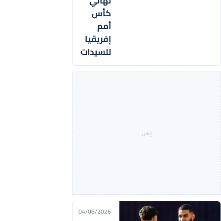
نهائي
كأس
أمم
إفريقيا
للسيدات
04/08/2026