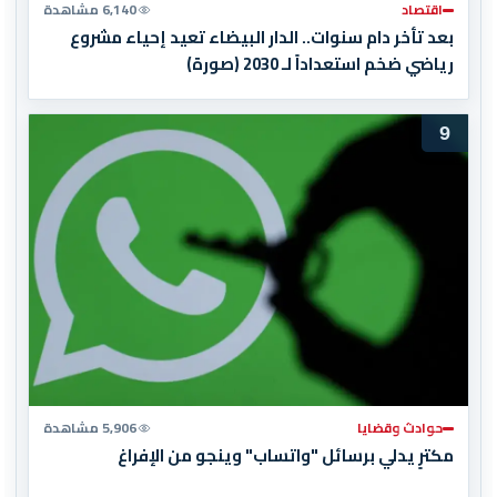
اقتصاد
6,140 مشاهدة
بعد تأخر دام سنوات.. الدار البيضاء تعيد إحياء مشروع
رياضي ضخم استعداداً لـ 2030 (صورة)
9
حوادث وقضايا
5,906 مشاهدة
مكترٍ يدلي برسائل "واتساب" وينجو من الإفراغ