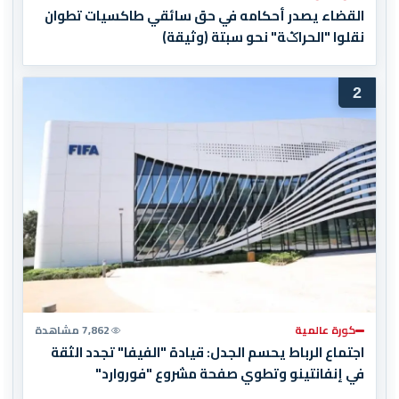
القضاء يصدر أحكامه في حق سائقي طاكسيات تطوان
نقلوا "الحراݣة" نحو سبتة (وثيقة)
2
كورة عالمية
7,862 مشاهدة
اجتماع الرباط يحسم الجدل: قيادة "الفيفا" تجدد الثقة
في إنفانتينو وتطوي صفحة مشروع "فوروارد"