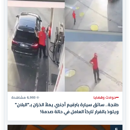
حوادث وقضايا
6,993 مشاهدة
طنجة.. سائق سيارة بترقيم أجنبي يملأ الخزان بـ"البلان"
ويلوذ بالفرار تاركاً العامل في حالة صدمة!
5