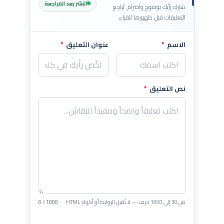
النشر بعد المراجعة
شارك رأيك بوضوح واحترام. تُراجع
التعليقات قبل ظهورها للقراء.
الاسم
*
عنوان التعليق
*
اترك هذا الحقل فارغاً
نص التعليق
*
من 30 إلى 1000 حرف — لا تُقبل الروابط أو أكواد HTML.
0 / 1000