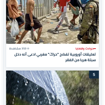
حوادث وقضايا
353 مشاهدة
تعليقات أوروبية تفضح "حراݣ" مغربي ادعى أنه دخل
سبتة هربا من الفقر
5