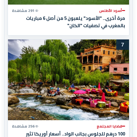
أسود الأطلس
291 مشاهدة
مرة أخرى.. "الأسود" يلعبون 5 من أصل 6 مباريات
بالمغرب في تصفيات "الكان"
7
قضايا المجتمع
256 مشاهدة
100 درهم للجلوس بجانب الواد.. أسعار أوريكا تثير