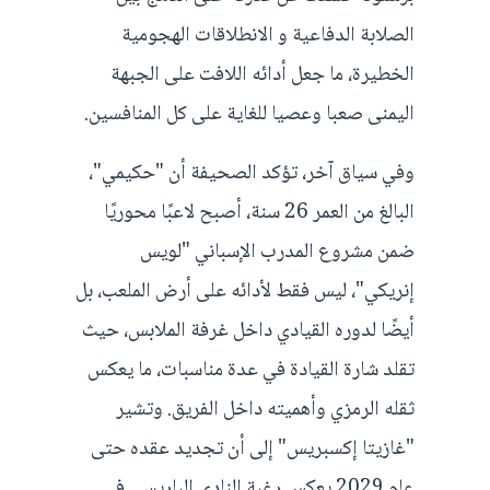
الصلابة الدفاعية و الانطلاقات الهجومية
الخطيرة، ما جعل أدائه اللافت على الجبهة
اليمنى صعبا وعصيا للغاية على كل المنافسين.
وفي سياق آخر، تؤكد الصحيفة أن "حكيمي"،
البالغ من العمر 26 سنة، أصبح لاعبًا محوريًا
ضمن مشروع المدرب الإسباني "لويس
إنريكي"، ليس فقط لأدائه على أرض الملعب، بل
أيضًا لدوره القيادي داخل غرفة الملابس، حيث
تقلد شارة القيادة في عدة مناسبات، ما يعكس
ثقله الرمزي وأهميته داخل الفريق. وتشير
"غازيتا إكسبريس" إلى أن تجديد عقده حتى
عام 2029 يعكس رغبة النادي الباريسي في