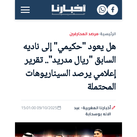
القائمة الرئيسية
الرئيسية
مرصد المحترفين
‹
هل يعود "حكيمي" إلى ناديه
السابق "ريال مدريد".. تقرير
إعلامي يرصد السيناريوهات
المحتملة
أخبارنا المغربية- عبد
09/10/2025 15:01:00
الاله بوسحابة