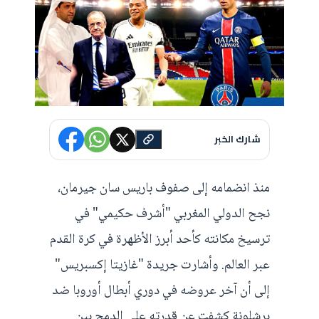
شارك الخبر
منذ انضمامه إلى صفوف باريس سان جيرمان،
نجح الدولي المغربي "أشرف حكيمي" في
ترسيخ مكانته كأحد أبرز الأظهرة في كرة القدم
عبر العالم. وأشارت جريدة "غازيتا إكسبريس"
إلى أن آخر عروضه في دوري أبطال أوروبا ضد
برشلونة كشفت عن قدرته على الدمج بين