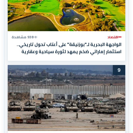
اقتصاد
938 مشاهدة
الواجهة البحرية لـ"بوزنيقة" على أعتاب تحول تاريخي..
استثمار إماراتي ضخم يمهد لثورة سياحية وعقارية
9