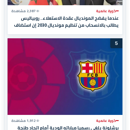
كورة عالمية
2,387 مشاهدة
عندما يفضح المونديال عقدة الاستعلاء.. روبياليس
يطالب بالانسحاب من تنظيم مونديال 2030 إن استضاف
المغرب المباراة النهائية!
5
كورة عالمية
1,912 مشاهدة
برشلونة يلغي رسميا مباراته الودية أمام اتحاد طنجة