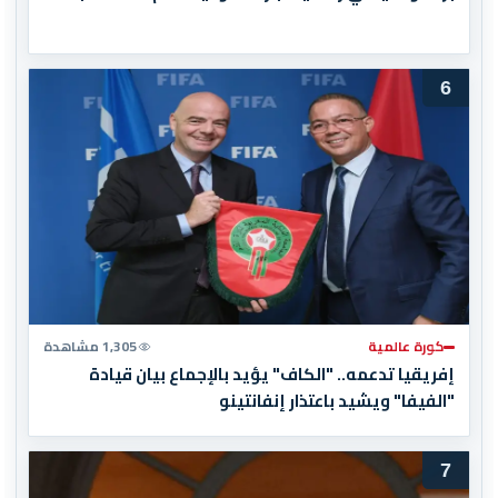
6
كورة عالمية
1,305 مشاهدة
إفريقيا تدعمه.. "الكاف" يؤيد بالإجماع بيان قيادة
"الفيفا" ويشيد باعتذار إنفانتينو
7