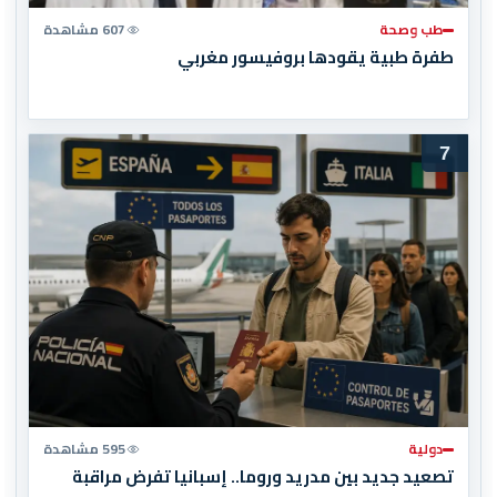
طب وصحة
607 مشاهدة
طفرة طبية يقودها بروفيسور مغربي
7
دولية
595 مشاهدة
تصعيد جديد بين مدريد وروما.. إسبانيا تفرض مراقبة