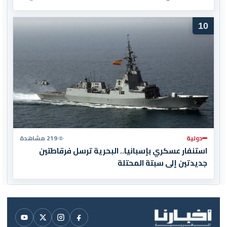
10
دولية
219 مشاهدة
استنفار عسكري بإسبانيا.. البحرية ترسل فرقاطتين
جديدتين إلى سبتة المحتلة