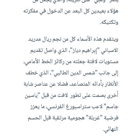
يصر "وهبي" على تنزيله، والذي يجعل من
هؤلاء بعيدين كل البعد عن الدخول في مفكرته
وتكتيكه.
ويتقدم هذه الأسماء كل من نجم ريال مدريد
الاسباني "إبراهيم دياز"، الذي واصل تقديم
مستويات لافتة جعلته من ركائز الخط الأمامي،
إلى جانب "شمس الدين الطالبي"، الذي خطف
الأنظار بأدائه المتصاعد، فضلا عن عناصر شابة
أخرى بصمت على تطور لافت من قبل "ياسين
جاسم" لاعب ستراسبورغ الفرنسي، ما يعزز
فرضية "غربلة" هجومية مرتقبة قبل الحسم
النهائي.