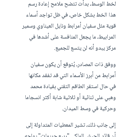
لخط الوسط، بدأت تتضح ملامح إعادة رسم
هذا الخط بشكل خاص، في ظل تواجد أسماء
قوية مثل سفيان أمرابط ونايل العيناوي وسمير
المرابيط، ما يجعل المنافسة على أشدها في
مركز يبدو أنه لن يتسع للجميع.
ووفق ذات المصادر، يُتوقع أن يكون سفيان
أمرابط من أبرز الأسماء التي قد تفقد مكانها
في حال استقر الطاقم التقني بقيادة محمد
وهبي على ثنائية أو ثلاثية شابة أكثر انسجاما
وحركية في وسط الميدان.
إلى جانب ذلك، تشير المعطيات المتداولة إلى
أن قائد الجيش الملكي "ربيع حريمات" يواجه