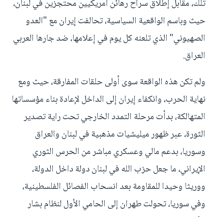
تلك، مقابل إطلاق سراح رهائن أمريكيين محتجزين في لبنان،
حيث وباسم الواقعية السياسية، تحالفت إيران مع "العدو
الصهيوني" الذي تلعنه كل يوم في إعلامها، ضد جارها العربي
العراق.
ولم تكن هذه الواقعة سوى أولى حلقات المفارقة، حيث ومع
نهاية الحرب، وانكفاء إيران إلى الداخل لإعادة بناء مؤسساتها
المتهالكة، بدأت مرحلة التمدد الخارجي تحت راية تصدير
الثورة، عبر ظهور ميليشيات مذهبية في لبنان والعراق
وسوريا، بدعم مالي وعسكري مباشر من الحرس الثوري
الإيراني، ما جعل حزب الله في لبنان دولة داخل الدولة،
ووريثا وحيدا للمقاومة بعد انسحاب الفصائل الفلسطينية،
وفي سوريا، تحولت طهران إلى الحامي الأول لنظام بشار