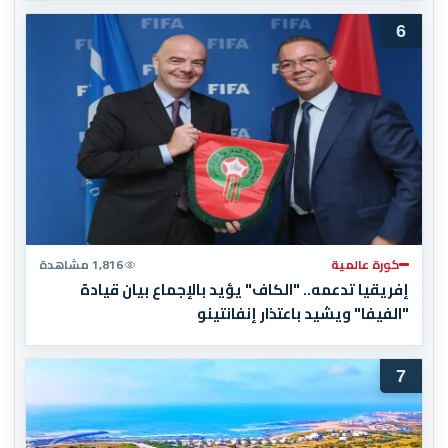
6
كورة عالمية
1,816 مشاهدة
إفريقيا تدعمه.. "الكاف" يؤيد بالإجماع بيان قيادة
"الفيفا" ويشيد باعتذار إنفانتينو
7