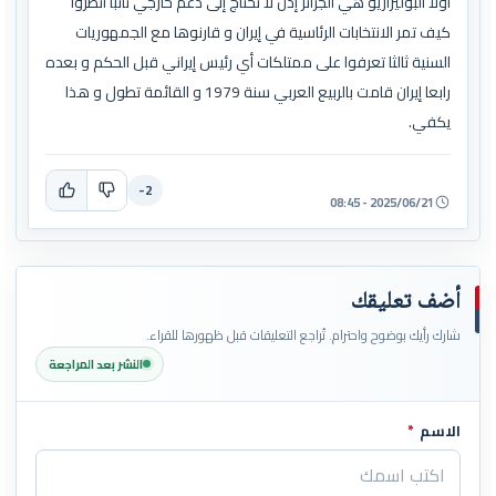
أولا البوليزاريو هي الجزائر إذن لا تحتاج إلى دعم خارجي ثانبا أنظروا
كيف تمر الانتخابات الرئاسية في إيران و قارنوها مع الجمهوريات
السنية ثالثا تعرفوا على ممتلكات أي رئيس إيراني قبل الحكم و بعده
رابعا إيران قامت بالربيع العربي سنة 1979 و القائمة تطول و هذا
يكفي.
-2
2025/06/21 - 08:45
أضف تعليقك
شارك رأيك بوضوح واحترام. تُراجع التعليقات قبل ظهورها للقراء.
النشر بعد المراجعة
الاسم
*
اترك هذا الحقل فارغاً