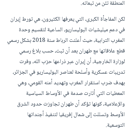
المنطقة تئن من تبعاته.
لكن المفاجأة الكبرى، التي يعرفها الكثيرون، هي تورط إيران
في دعم ميليشيات البوليساريو، الساعية لتقسيم وحدة
المغرب الترابية، حيث أعلنت الرباط سنة 2018 بشكل رسمي
قطع علاقاتها مع طهران بعد أن ثبت، حسب بلاغ رسمي
لوزارة الخارجية، أن إيران عبر ذراعها حزب الله، وفرت
تدريبات عسكرية وأسلحة لعناصر البوليساريو في الجزائر،
بهدف ضرب استقرار المغرب وتهديد أمنه القومي، وهي
المعطيات التي أثارت صدمة في الأوساط السياسية
والإعلامية، كونها تؤكد أن طهران تجاوزت حدود الشرق
الأوسط وتسللت إلى شمال إفريقيا لتنفيذ أجنداتها
التوسعية.