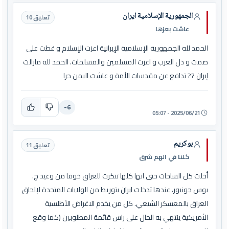
الجمهورية الإسلامية ايران
تعليق 10
عاشت بعزها
الحمد لله الجمهورية الإسلامية الإيرانية اعزت الإسلام و غطت على
صمت و ذل العرب و اعزت المسلمين والمسلمات. الحمد لله مازالت
إيران ?? تدافع عن مقدسات الأمة و عاشت اليمن حرا
-6
2025/06/21 - 05:07
بوكريم
تعليق 11
كلنا في الهم شرق
أخلت كل الساحات حتى انها كلها تنكرت للعراق خوفا من وعيد ج.
بوس جونيور، عندها تدخلت ايران بتوريط من الولايات المتحدة لإلحاق
العراق بالمعسكر الشيعي. كل من يخدم الاغراض الأطلسية
الأمريكية ينتهي به الحال على راس قائمة المطلوبين (كما وقع