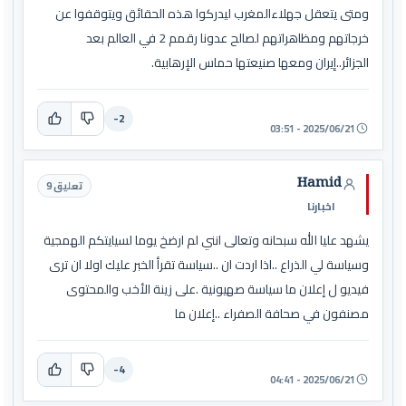
ومتى يتعقل جهلاءالمغرب ليدركوا هذه الحقائق ويتوقفوا عن
خرجاتهم ومظاهراتهم لصالح عدونا رقمم 2 في العالم بعد
الجزائر..إيران ومعها صنيعتها حماس الإرهابية.
-2
2025/06/21 - 03:51
Hamid
تعليق 9
اخبارنا
يشهد عليا الله سبحانه وتعالى انني لم ارضخ يوما لسيايتكم الهمجية
وسياسة لي الذراع ..اذا اردت ان ..سياسة تقرأ الخبر عليك اولا ان ترى
فيديو ل إعلان ما سياسة صهيونية .على زينة الأخب والمحتوى
مصنفون في صحافة الصفراء ..إعلان ما
-4
2025/06/21 - 04:41