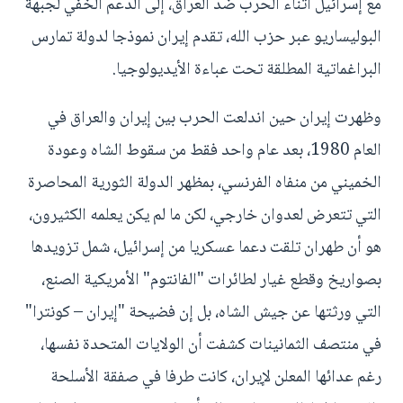
مع إسرائيل أثناء الحرب ضد العراق، إلى الدعم الخفي لجبهة
البوليساريو عبر حزب الله، تقدم إيران نموذجا لدولة تمارس
البراغماتية المطلقة تحت عباءة الأيديولوجيا.
وظهرت إيران حين اندلعت الحرب بين إيران والعراق في
العام 1980، بعد عام واحد فقط من سقوط الشاه وعودة
الخميني من منفاه الفرنسي، بمظهر الدولة الثورية المحاصرة
التي تتعرض لعدوان خارجي، لكن ما لم يكن يعلمه الكثيرون،
هو أن طهران تلقت دعما عسكريا من إسرائيل، شمل تزويدها
بصواريخ وقطع غيار لطائرات "الفانتوم" الأمريكية الصنع،
التي ورثتها عن جيش الشاه، بل إن فضيحة "إيران – كونترا"
في منتصف الثمانينات كشفت أن الولايات المتحدة نفسها،
رغم عدائها المعلن لإيران، كانت طرفا في صفقة الأسلحة