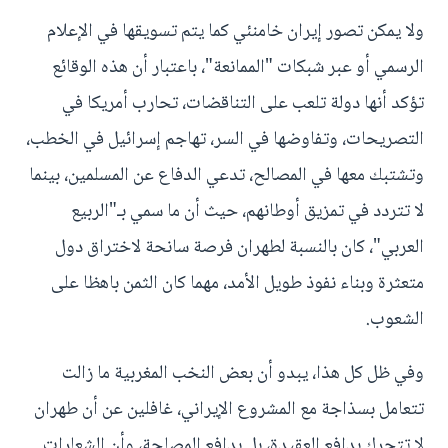
ولا يمكن تصور إيران خامنئي كما يتم تسويقها في الإعلام
الرسمي أو عبر شبكات "الممانعة"، باعتبار أن هذه الوقائع
تؤكد أنها دولة تلعب على التناقضات، تحارب أمريكا في
التصريحات، وتفاوضها في السر، تهاجم إسرائيل في الخطب،
وتشتبك معها في المصالح، تدعي الدفاع عن المسلمين، بينما
لا تتردد في تمزيق أوطانهم، حيث أن ما سمي بـ"الربيع
العربي"، كان بالنسبة لطهران فرصة سانحة لاختراق دول
متعثرة وبناء نفوذ طويل الأمد، مهما كان الثمن باهظا على
الشعوب.
وفي ظل كل هذا، يبدو أن بعض النخب المغربية ما زالت
تتعامل بسذاجة مع المشروع الإيراني، غافلين عن أن طهران
لا تتحرك بدافع العقيدة، بل بدافع المصلحة، وأن الشعارات