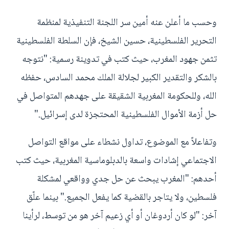
وحسب ما أعلن عنه أمين سر اللجنة التنفيذية لمنظمة
التحرير الفلسطينية، حسين الشيخ، فإن السلطة الفلسطينية
تثمن جهود المغرب، حيث كتب في تدوينة رسمية: "نتوجه
بالشكر والتقدير الكبير لجلالة الملك محمد السادس، حفظه
الله، وللحكومة المغربية الشقيقة على جهدهم المتواصل في
حل أزمة الأموال الفلسطينية المحتجزة لدى إسرائيل."
وتفاعلاً مع الموضوع، تداول نشطاء على مواقع التواصل
الاجتماعي إشادات واسعة بالدبلوماسية المغربية، حيث كتب
أحدهم: "المغرب يبحث عن حل جدي وواقعي لمشكلة
فلسطين، ولا يتاجر بالقضية كما يفعل الجميع." بينما علّق
آخر: "لو كان أردوغان أو أي زعيم آخر هو من توسط، لرأينا