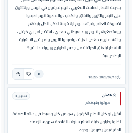
بسرعة القطار الصامت المغربي ، انهم غارقون في الوحل ويقتاتون
على النباح والتزوير والنفاق والكذب ، والمصيبة انهم اصبحوا
اضحوكة العالم ولم تعد لهم اية قيمة تذكر ، الكل ينبذهم
ويستصغرهم لانهم وباء سرطاني معدي ، افتضح امر بني كرغل ،
واشتد عليهم مغص العزلة ، واصبحوا تائهين ولم يبقى الا شرارة
الانفجار لينعتق الكراغلة من جحيم الطوابير وبروباغندا القوة
البطاطيسية
8
2025/02/10 - 10:22
عثمان
تعليق 3
موتوا بغيظكم
أتخيل لو كان النظام الكرغولي هو من كان وسيطا في هاته الصفقة
لظلوا يطبلون طيلة الغشر سنوات القادمة هههه. الزعماء
الحقيقيون يضربون بهدوء