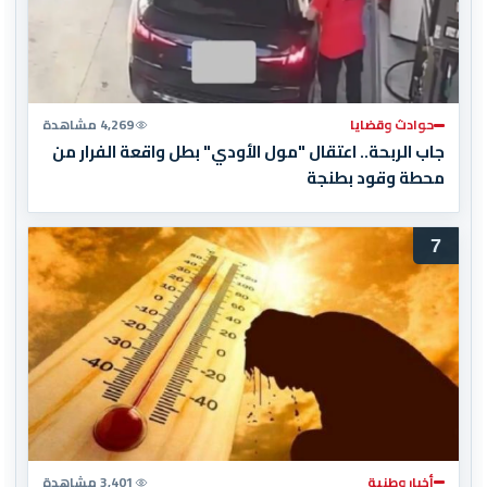
حوادث وقضايا
4,269 مشاهدة
جاب الربحة.. اعتقال "مول الأودي" بطل واقعة الفرار من
محطة وقود بطنجة
7
أخبار وطنية
3,401 مشاهدة