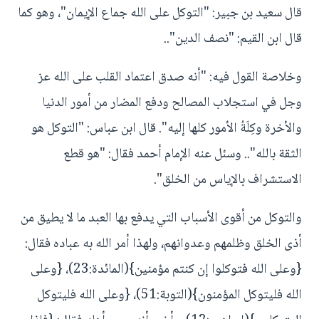
قال سعيد بن جبير: "التوكل على الله جماع الإيمان"، وهو كما
قال ابن القيم: "نصف الدين"..
وخلاصة القول فيه: "أنه صدق اعتماد القلب على الله عز
وجل في استجلاب المصالح ودفع المضار من أمور الدنيا
والأخرة وكِلَةُ الأمور كلها إليه". قال ابن عباس: "التوكل هو
الثقة بالله".. وسئل عنه الإمام أحمد فقال: "هو قطع
الاستشراف بالإياس من الخلق".
والتوكل من أقوى الأسباب التي يدفع بها العبد ما لا يطيق من
أذى الخلق وظلمهم وعدوانهم، ولهذا أمر الله به عباده فقال:
{وعلى الله فتوكلوا إن كنتم مؤمنين}(المائدة:23)، {وعلى
الله فليتوكل المؤمنون}(التوبة:51)، {وعلى الله فليتوكل