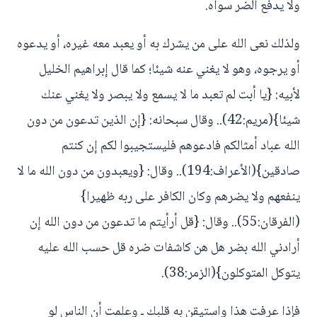
ولا يدفع الضر سواه.
ولذلك نعى الله على من يشرك به أو يعبد معه غيره، أو يدعوه
أو يرجوه، وهو لا يغني عنه شيئا؛ كما قال إبراهيم الخليل
لأبيه: {يا أبت لم تعبد ما لا يسمع ولا يبصر ولا يغني عنك
شيئا}(مريم:42).. وقال سبحانه: {إن الذين تدعون من دون
الله عباد أمثالكم فادعوهم فليستجيبوا لكم إن كنتم
صادقين}(الأعراف:194).. وقال: {ويعبدون من دون الله ما لا
ينفعهم ولا يضرهم وكان الكافر على ربه ظهيرا}
(الفرقان:55).. وقال: {قل أرأيتم ما تدعون من دون الله إن
أرادني الله بضر هل هن كاشفات ضره قل حسب الله عليه
يتوكل المتوكلون}(الزمر:38).
فإذا عرفت هذا واستيقن به قلبك ـ وعلمت أن الناس لو