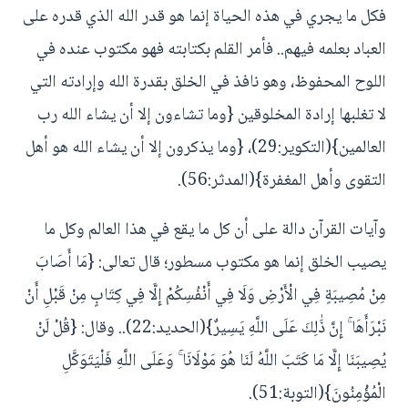
فكل ما يجري في هذه الحياة إنما هو قدر الله الذي قدره على
العباد بعلمه فيهم.. فأمر القلم بكتابته فهو مكتوب عنده في
اللوح المحفوظ، وهو نافذ في الخلق بقدرة الله وإرادته التي
لا تغلبها إرادة المخلوقين {وما تشاءون إلا أن يشاء الله رب
العالمين}(التكوير:29)، {وما يذكرون إلا أن يشاء الله هو أهل
التقوى وأهل المغفرة}(المدثر:56).
وآيات القرآن دالة على أن كل ما يقع في هذا العالم وكل ما
يصيب الخلق إنما هو مكتوب مسطور؛ قال تعالى: {مَا أَصَابَ
مِنْ مُصِيبَةٍ فِي الْأَرْضِ وَلَا فِي أَنْفُسِكُمْ إِلَّا فِي كِتَابٍ مِنْ قَبْلِ أَنْ
نَبْرَأَهَا ۚ إِنَّ ذَٰلِكَ عَلَى اللَّهِ يَسِيرٌ}(الحديد:22).. وقال: {قُلْ لَنْ
يُصِيبَنَا إِلَّا مَا كَتَبَ اللَّهُ لَنَا هُوَ مَوْلَانَا ۚ وَعَلَى اللَّهِ فَلْيَتَوَكَّلِ
الْمُؤْمِنُونَ}(التوبة:51).