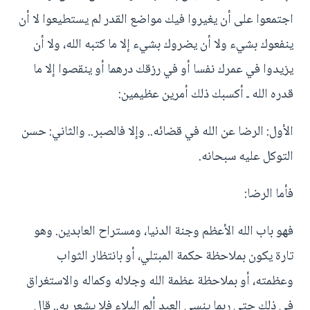
اجتمعوا على أن يغيروا فيك مواضع القدر لم يستطيعوا لا أن
ينفعوك بشيء ولا أن يضروك بشيء إلا ما كتبه الله، ولا أن
يزيدوا في عمرك نفسا أو في رزقك درهما أو ينقصوا إلا ما
قدره الله ـ أكسبك ذلك أمرين عظيمين:
الأول: الرضا عن الله في قضائه.. وإلا فالصبر.. والثاني: حسن
التوكل عليه سبحانه.
فأما الرضا:
فهو باب الله الأعظم وجنة الدنيا، ومستراح العابدين. وهو
تارة يكون بملاحظة حكمة المبتلي، أو بانتظار الثواب
وعظمته، أو بملاحظة عظمة الله وجلاله وكماله والاستغراق
في ذلك حتى ربما ينسى العبد ألم البلاء فلا يشعر به.. قال