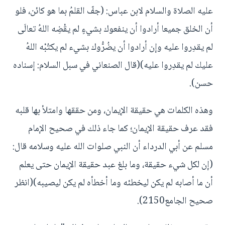
عليه الصلاة والسلام لابن عباس: (جفّ القلمُ بما هو كائن، فلو
أن الخلق جميعا أرادوا أن ينفعوك بشيءٍ لم يقْضِه اللهُ تعالَى
لم يقدِروا عليه وإن أرادوا أن يضُرُّوك بشيء لم يكتُبْه اللهُ
عليك لم يقدِروا عليه)(قال الصنعاني في سبل السلام: إسناده
حسن).
وهذه الكلمات هي حقيقة الإيمان، ومن حققها وامتلأ بها قلبه
فقد عرف حقيقة الإيمان؛ كما جاء ذلك في صحيح الإمام
مسلم عن أبي الدرداء أن النبي صلوات الله عليه وسلامه قال:
(إن لكل شيء حقيقة، وما بلغ عبد حقيقة الإيمان حتى يعلم
أن ما أصابه لم يكن ليخطئه وما أخطأه لم يكن ليصيبه)(انظر
صحيح الجامع2150).