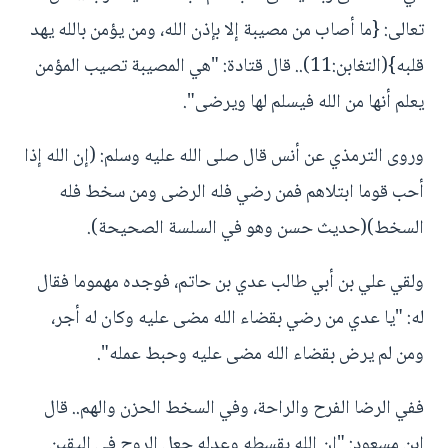
تعالى: {ما أصاب من مصيبة إلا بإذن الله، ومن يؤمن بالله يهد
قلبه}(التغابن:11).. قال قتادة: "هي المصيبة تصيب المؤمن
يعلم أنها من الله فيسلم لها ويرضى".
وروى الترمذي عن أنس قال صلى الله عليه وسلم: (إن الله إذا
أحب قوما ابتلاهم فمن رضي فله الرضى ومن سخط فله
السخط)(حديث حسن وهو في السلسة الصحيحة).
ولقي علي بن أبي طالب عدي بن حاتم، فوجده مهموما فقال
له: "يا عدي من رضي بقضاء الله مضى عليه وكان له أجر،
ومن لم يرض بقضاء الله مضى عليه وحبط عمله".
ففي الرضا الفرح والراحة، وفي السخط الحزن والهم.. قال
ابن مسعود: "إن الله بقسطه وعدله جعل الروح في اليقين