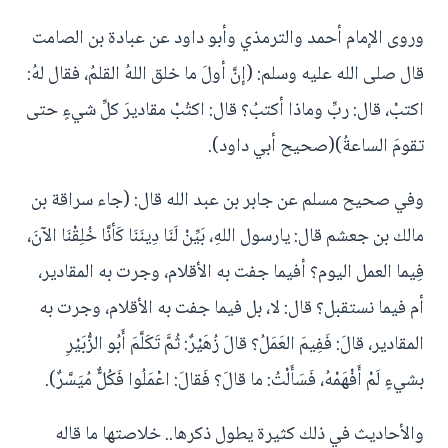
وروى الإمام أحمد والترمذي وأبو داود عن عبادة بن الصامت
قال صلى الله عليه وسلم: (إنَّ أولَ ما خلق اللهُ القلمُ، فقال لهُ:
اكتبْ، قال: ربِّ وماذا أكتبُ؟ قال: اكتُبْ مقاديرَ كلِّ شيءٍ حتى
تقومَ الساعةُ)(صحيح أبي داود).
وفي صحيح مسلم عن جابر بن عبد الله قال: (جاء سراقة بن
مالك بن جعشم قال: يارسول اللهِ، بَيِّنْ لَنَا دِينَنَا كَأنَّا خُلِقْنَا الآنَ،
فِيما العمل اليوم؟ أفيما جفت به الأقلام، وجرت به المقادير،
أم فيما نستقبل؟ قال: لا، بل فيما جفت به الأقلام، وجرت به
المقادير، قالَ: فَفِيمَ العَمَلُ؟ قالَ زُهَيْرٌ: ثُمَّ تَكَلَّمَ أَبُو الزُّبَيْرِ
بشيءٍ لَمْ أَفْهَمْهُ، فَسَأَلْتُ: ما قالَ؟ فَقالَ: اعْمَلُوا فَكُلٌّ مُيَسَّرٌ).
والأحاديث في ذلك كثيرة يطول ذكرها.. خلاصتها ما قاله