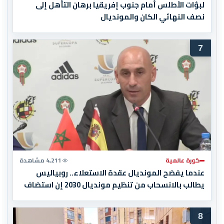
لبؤات الأطلس أمام جنوب إفريقيا برهان التأهل إلى
نصف النهائي الكان والمونديال
7
كورة عالمية
4,211 مشاهدة
عندما يفضح المونديال عقدة الاستعلاء.. روبياليس
يطالب بالانسحاب من تنظيم مونديال 2030 إن استضاف
المغرب المباراة النهائية!
8