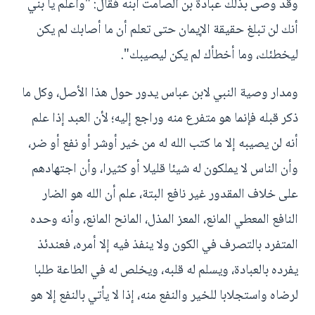
وقد وصى بذلك عبادة بن الصامت ابنه فقال: "واعلم يا بني
أنك لن تبلغ حقيقة الإيمان حتى تعلم أن ما أصابك لم يكن
ليخطئك، وما أخطأك لم يكن ليصيبك".
ومدار وصية النبي لابن عباس يدور حول هذا الأصل، وكل ما
ذكر قبله فإنما هو متفرع منه وراجع إليه؛ لأن العبد إذا علم
أنه لن يصيبه إلا ما كتب الله له من خير أوشر أو نفع أو ضر،
وأن الناس لا يملكون له شيئا قليلا أو كثيرا، وأن اجتهادهم
على خلاف المقدور غير نافع البتة، علم أن الله هو الضار
النافع المعطي المانع، المعز المذل، المانح المانع، وأنه وحده
المتفرد بالتصرف في الكون ولا ينفذ فيه إلا أمره، فعندئذ
يفرده بالعبادة، ويسلم له قلبه، ويخلص له في الطاعة طلبا
لرضاه واستجلابا للخير والنفع منه، إذا لا يأتي بالنفع إلا هو