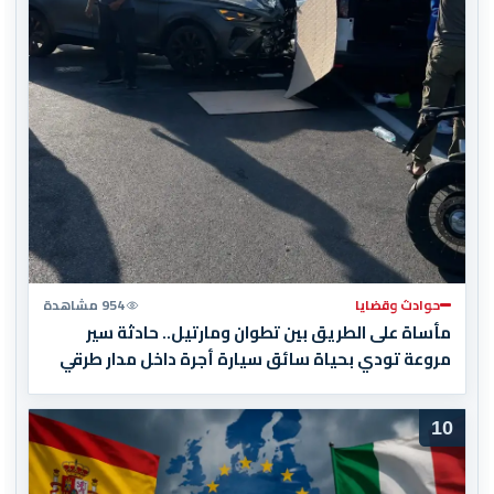
حوادث وقضايا
954 مشاهدة
مأساة على الطريق بين تطوان ومارتيل.. حادثة سير
مروعة تودي بحياة سائق سيارة أجرة داخل مدار طرقي
10