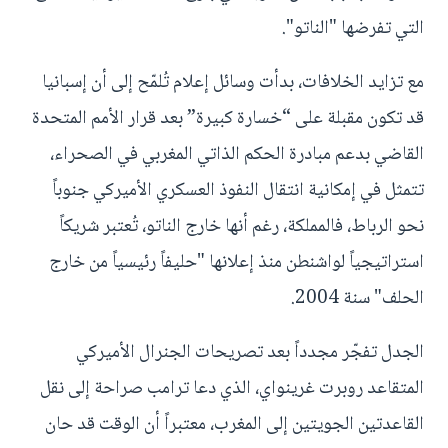
التي تفرضها "الناتو".
مع تزايد الخلافات، بدأت وسائل إعلام تُلمّح إلى أن إسبانيا
قد تكون مقبلة على “خسارة كبيرة” بعد قرار الأمم المتحدة
القاضي بدعم مبادرة الحكم الذاتي المغربي في الصحراء،
تتمثل في إمكانية انتقال النفوذ العسكري الأميركي جنوباً
نحو الرباط، فالمملكة، رغم أنها خارج الناتو، تُعتبر شريكاً
استراتيجياً لواشنطن منذ إعلانها "حليفاً رئيسياً من خارج
الحلف" سنة 2004.
الجدل تفجّر مجدداً بعد تصريحات الجنرال الأميركي
المتقاعد روبرت غرينواي، الذي دعا ترامب صراحة إلى نقل
القاعدتين الجويتين إلى المغرب، معتبراً أن الوقت قد حان