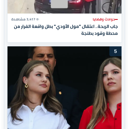
حوادث وقضايا
3,417 مشاهدة
جاب الربحة.. اعتقال "مول الأودي" بطل واقعة الفرار من
محطة وقود بطنجة
5