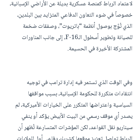
لاعتماد الرباط كمنصة عسكرية بديلة عن الأراضي الإسبانية،
خصوصاً في ضوء التعاون الدفاعي المتزايد بين البلدين،
الذي تُوّج بوصول أنظمة “باتريوت”، وصفقات ضخمة
للصيانة وتطوير أسطول الـF-16، إلى جانب المناورات
المشتركة الأخيرة في الحسيمة.
وفي الوقت الذي تستمر فيه إدارة ترامب في توجيه
انتقادات متكررة للحكومة الإسبانية، بسبب مواقفها
السياسية واعتراضها المتكرر على الخيارات الأميركية، لم
يصدر أي موقف رسمي من البيت الأبيض يؤكد أو ينفي
سيناريو نقل القواعد، لكن المؤشرات المتسارعة تُظهر أن
الرباط تواصل تعزيز موقعها كشريك دفاعي أول للولايات