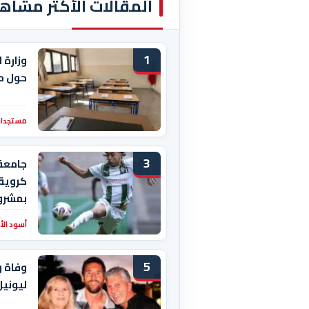
المقالات الأكثر مشاه
1
وزارة 
حول م
مستجدات
3
جامعة
كروية 
بمشرو
أسود ال
5
وفاة و
ليوني