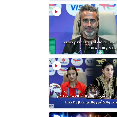
 يحذر: جنوب أفريقيا خصم صعب..
ا لكل الاحتمالات
 الرميشي: غزلان الشباك قدوة لكل
ة.. والكأس والمونديال هدفنا