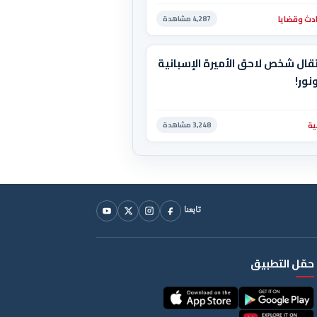
دث وقضايا
4,287 مشاهدة
قال شخص لاحق الأميرة الإسبانية
نور!
ية
3,248 مشاهدة
تابعنا
حمّل التطبيق