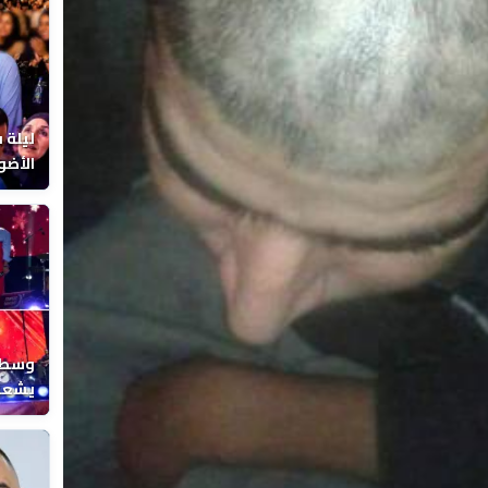
ليلة 
الأضو
المغر
وسط ح
يشعل 
المغر