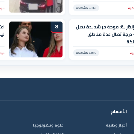
مية
حوا
5,340 مشاهدة
8
نذارية: موجة حر شديدة تصل
اعت
إلى 47 درجة تطال عدة مناطق
ليو
لكة
ية
دول
4,016 مشاهدة
الأقسام
أخبار وطنية
علوم وتكنولوجيا