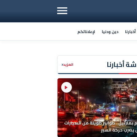
خبارنا
دين ودنيا
لإعلاناتكم
ة أخبارنا
‹
المزيد
م بمارتيل.. طوابير طويلة من السيارات
يضرب حركة السير