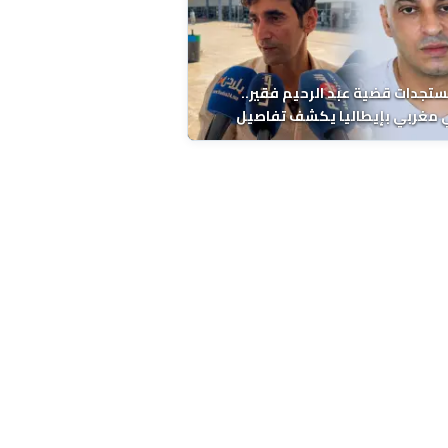
ستجدات قضية عبد الرحيم فقير..
 مغربي بإيطاليا يكشف تفاصيل
ة ونتائج التشريح