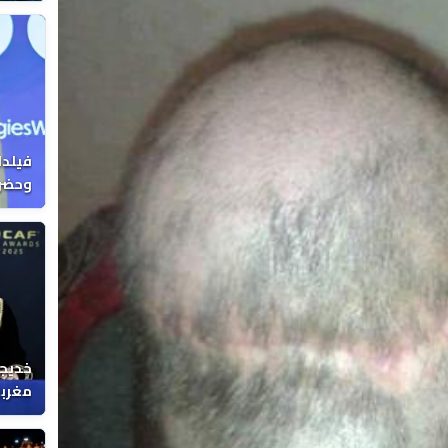
فيلدا
وحضرن
خديجة
مغربي