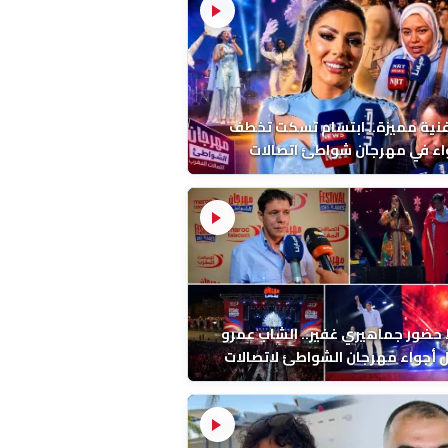
فنية مميزة.. ابتسام تسكت تخطف
اء في مهرجان شواطئ اتصالات
ب بالمضيق
ضور جماهيري غفير.. الشاب عمرو
أجواء مهرجان الشواطئ لاتصالات
ب بطنجة