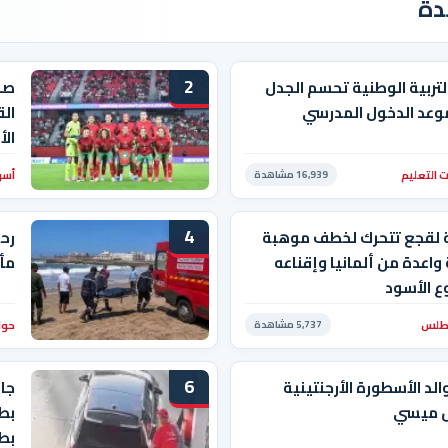
دة
2
التربية الوطنية تحسم الجدل
صد
وعد الدخول المدرسي
الق
ال
 التعليم
أسو
16,939 مشاهدة
4
 لقجع تتحرك لخطف موهبة
رحل
واعدة من ألمانيا وإقناعه
مأ
ع الأسود
أطلس
حوا
5,737 مشاهدة
6
الد الأسطورة الأرجنتينية
جاب
ل ميسي
بط
بط