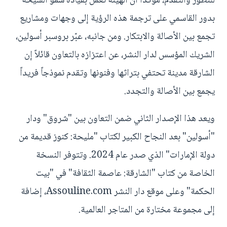
للتطور والتقدم، مؤكداً أن الهيئة تعمل بقيادة سمو الشيخة
بدور القاسمي على ترجمة هذه الرؤية إلى وجهات ومشاريع
تجمع بين الأصالة والابتكار. ومن جانبه، عبّر بروسبر أسولين،
الشريك المؤسس لدار النشر، عن اعتزازه بالتعاون قائلاً إن
الشارقة مدينة تحتفي بتراثها وفنونها وتقدم نموذجاً فريداً
يجمع بين الأصالة والتجدد.
ويعد هذا الإصدار الثاني ضمن التعاون بين "شروق" ودار
"أسولين" بعد النجاح الكبير لكتاب "مليحة: كنوز قديمة من
دولة الإمارات" الذي صدر عام 2024. وتتوفر النسخة
الخاصة من كتاب "الشارقة: عاصمة الثقافة" في "بيت
الحكمة" وعلى موقع دار النشر Assouline.com، إضافة
إلى مجموعة مختارة من المتاجر العالمية.