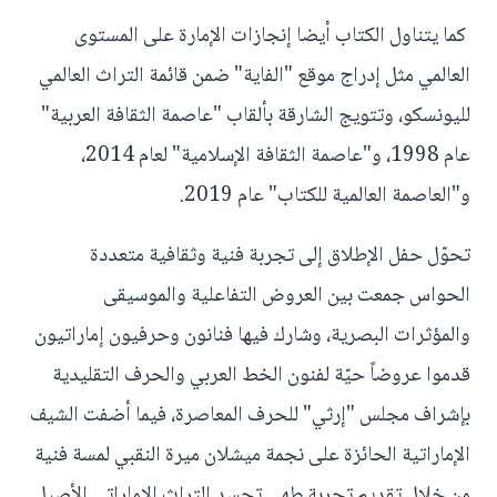
كما يتناول الكتاب أيضا إنجازات الإمارة على المستوى
العالمي مثل إدراج موقع "الفاية" ضمن قائمة التراث العالمي
لليونسكو، وتتويج الشارقة بألقاب "عاصمة الثقافة العربية"
عام 1998، و"عاصمة الثقافة الإسلامية" لعام 2014،
و"العاصمة العالمية للكتاب" عام 2019.
تحوّل حفل الإطلاق إلى تجربة فنية وثقافية متعددة
الحواس جمعت بين العروض التفاعلية والموسيقى
والمؤثرات البصرية، وشارك فيها فنانون وحرفيون إماراتيون
قدموا عروضاً حيّة لفنون الخط العربي والحرف التقليدية
بإشراف مجلس "إرثي" للحرف المعاصرة، فيما أضفت الشيف
الإماراتية الحائزة على نجمة ميشلان ميرة النقبي لمسة فنية
من خلال تقديم تجربة طهي تجسد التراث الإماراتي الأصيل.