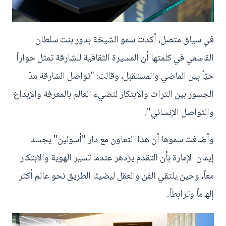
في سياق متصل، أكدت سمو الشيخة بدور بنت سلطان
القاسمي في كلمتها أن المسيرة الثقافية للشارقة تمثل حواراً
حيّاً بين الماضي والمستقبل، وقالت: "تواصل الشارقة مدّ
الجسور بين التراث والابتكار لتضيء العالم بالمعرفة والإبداع
والتواصل الإنساني".
وأضافت سموها أن هذا التعاون مع دار "أسولين" يجسد
إيمان الإمارة بأن التقدم يزدهر عندما تسير الهوية والابتكار
معاً، وحين يلتقي الفن والعقل ليضيئا الطريق نحو عالم أكثر
إلهاماً وترابطاً.