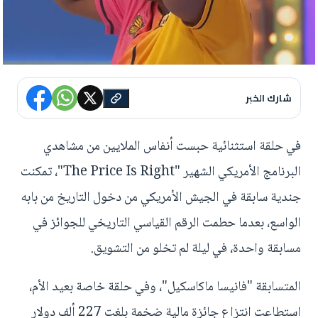
شارك الخبر
في حلقة استثنائية حبست أنفاس الملايين من مشاهدي
البرنامج الأمريكي الشهير "The Price Is Right"، تمكنت
جندية سابقة في الجيش الأمريكي من دخول التاريخ من بابه
الواسع، بعدما حطمت الرقم القياسي التاريخي للجوائز في
مسابقة واحدة، في ليلة لم تخلو من التشويق.
المتسابقة "فانيسا ماكاسكيل"، وفي حلقة خاصة بعيد الأم،
استطاعت انتزاع جائزة مالية ضخمة بلغت 227 ألف دولار