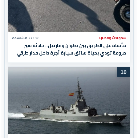
حوادث وقضايا
271 مشاهدة
مأساة على الطريق بين تطوان ومارتيل.. حادثة سير
مروعة تودي بحياة سائق سيارة أجرة داخل مدار طرقي
10