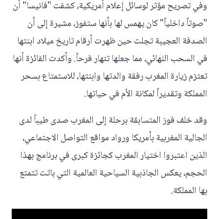
وفي تصريح مؤثر لوسائل إعلام أمريكية، كشفت "فانيسا" أن
"صوتاً داخلياً" كان يهمس لها بأنها ستفوز، مشيرة إلى أن
الصدفة العجيبة تجلت حين ظهرت أرقام تاريخ ميلاد ابنتها
في السحب النهائي، مما جعلها تنهار فرحاً. وأكدت الفائزة أنها
تعتزم زيارة المغرب رفقة والدتها وابنتها، للاستمتاع بسحر
المملكة وتقديراً لمكانة الأم في حياتها.
وقد خلف فوز المتسابقة برحلة إلى المغرب صدى طيباً لدى
الجالية المغربية بأمريكا ورواد مواقع التواصل الاجتماعي،
الذين اعتبروا اختيار المغرب كجائزة كبرى في برنامج بهذا
الحجم، يعكس الجاذبية السياحية العالمية التي باتت تتمتع
بها المملكة.