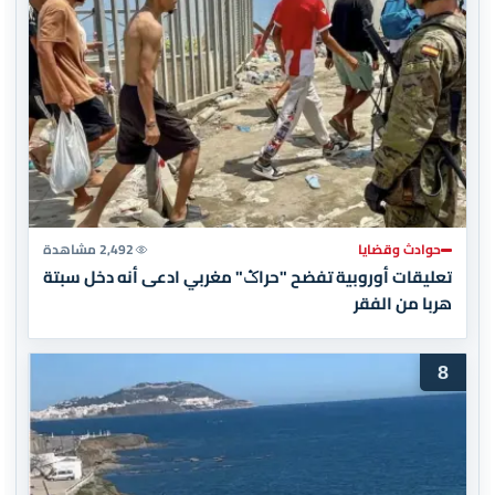
حوادث وقضايا
2,492 مشاهدة
تعليقات أوروبية تفضح "حراݣ" مغربي ادعى أنه دخل سبتة
هربا من الفقر
8