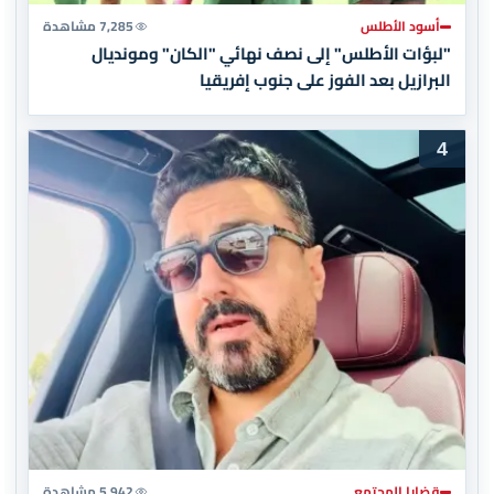
أسود الأطلس
7,285 مشاهدة
"لبؤات الأطلس" إلى نصف نهائي "الكان" ومونديال
البرازيل بعد الفوز على جنوب إفريقيا
4
قضايا المجتمع
5,942 مشاهدة