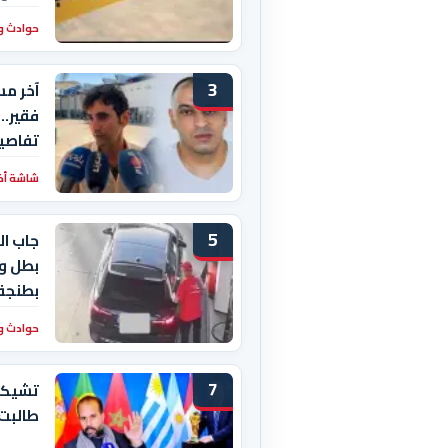
حوادث و
3
آخر مس
فقير..
تفاصيل
شاشة أخبا
5
جاب ال
بطل وا
بطنجة
حوادث و
7
تشيكيط
طالبت