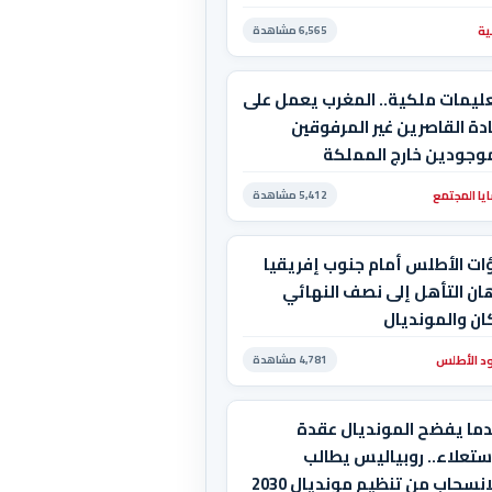
ية
6,565 مشاهدة
عليمات ملكية.. المغرب يعمل على
دة القاصرين غير المرفوقين
موجودين خارج المملكة
يا المجتمع
5,412 مشاهدة
ات الأطلس أمام جنوب إفريقيا
ان التأهل إلى نصف النهائي
ان والمونديال
د الأطلس
4,781 مشاهدة
دما يفضح المونديال عقدة
ستعلاء.. روبياليس يطالب
بالانسحاب من تنظيم مونديال 2030