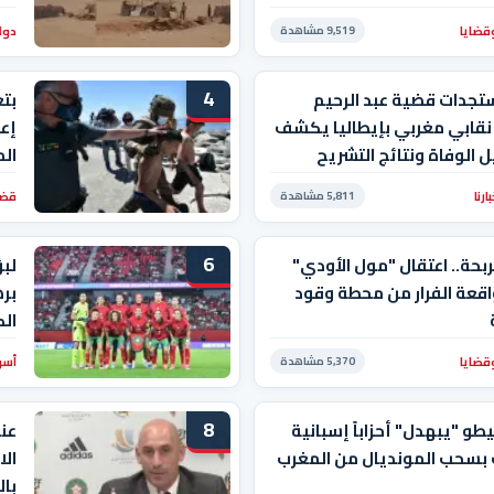
قضايا
دول
9,519 مشاهدة
4
تجدات قضية عبد الرحيم
بت
 نقابي مغربي بإيطاليا يكشف
إعا
 الوفاة ونتائج التشريح
ال
رنا
قضا
5,811 مشاهدة
6
ربحة.. اعتقال "مول الأودي"
لبؤ
قعة الفرار من محطة وقود
بره
الك
قضايا
أسو
5,370 مشاهدة
8
و "يبهدل" أحزاباً إسبانية
عن
 بسحب المونديال من المغرب
الا