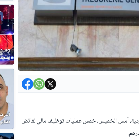
المغر
وسط ح
يشعل 
المغر
آخر م
ارجية، أمس الخميس، خمس عمليات توظيف مالي لفائض
نقابي
الوفا