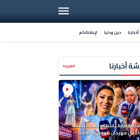
خبارنا
دين ودنيا
لإعلاناتكم
ة أخبارنا
‹
المزيد
فنية مميزة.. ابتسام تسكت تخطف
اء في مهرجان شواطئ اتصالات