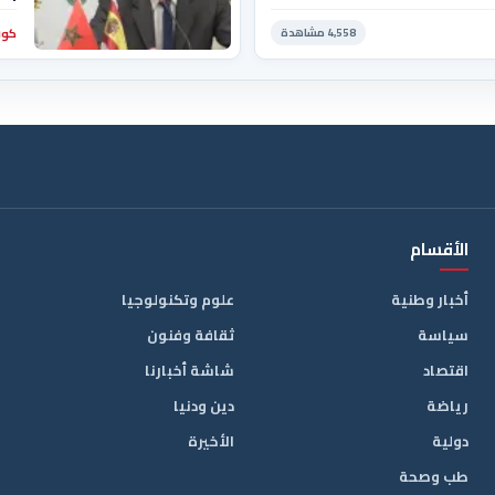
إن 
كور
4,558 مشاهدة
الن
الأقسام
أخبار وطنية
علوم وتكنولوجيا
سياسة
ثقافة وفنون
اقتصاد
شاشة أخبارنا
رياضة
دين ودنيا
دولية
الأخيرة
طب وصحة