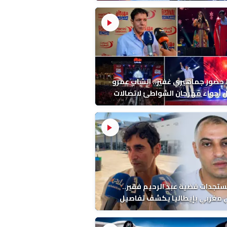
ب بالمضيق
ضور جماهيري غفير.. الشاب عمرو
أجواء مهرجان الشواطئ لاتصالات
ب بطنجة
ستجدات قضية عبد الرحيم فقير..
 مغربي بإيطاليا يكشف تفاصيل
ة ونتائج التشريح