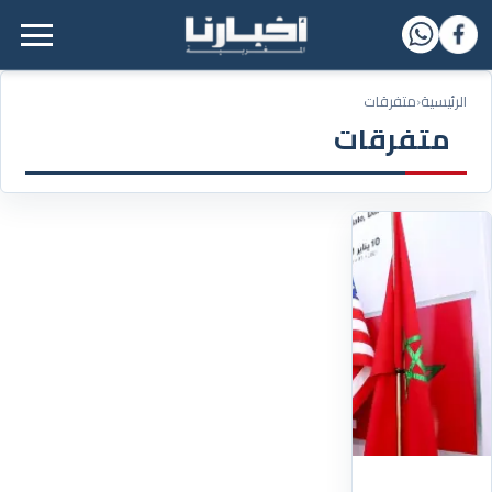
القائمة الرئيسية
الرئيسية
‹
متفرقات
متفرقات
17/06/2025
افتتاح
القنصلية
العامة
للمغرب
بميامي
تم،
الاثنين