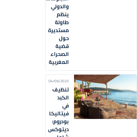
والدولي
ينظم
طاولة
مستديرة
حول
قضية
الصحراء
المغربية
04/06/2025
تنظيف
الكبد
في
فيتاليكا
بودروم:
ديتوكس