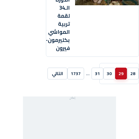
الـ34
لقمة
تربية
المواشي
بكليرمون-
فيرون
28
29
30
31
…
1737
التالي