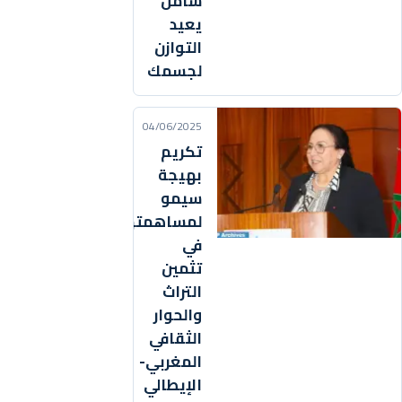
شامل
يعيد
التوازن
لجسمك
04/06/2025
تكريم
بهيجة
سيمو
لمساهمتها
في
تثمين
التراث
والحوار
الثقافي
المغربي-
الإيطالي