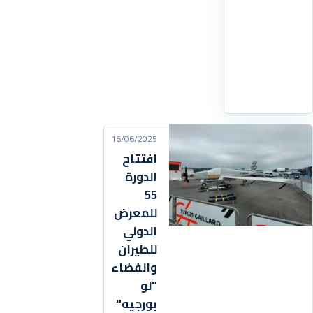
بهذه
المنطقة
جنوب
الولايات
اقرأ
التفاصيل
‹
16/06/2025
افتتاح
الدورة
55
للمعرض
الدولي
للطيران
والفضاء
"لو
بورجيه"