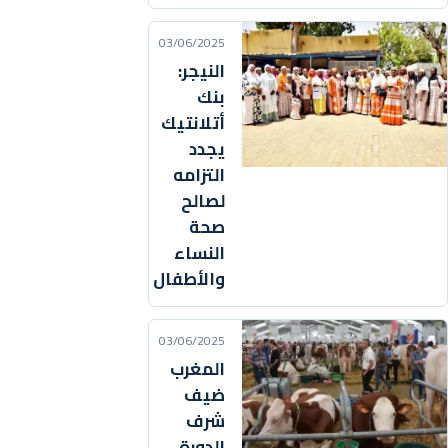
03/06/2025
النيجر:
بنك
أتلانتيك
يجدد
التزامه
لصالح
صحة
النساء
والأطفال
03/06/2025
المغرب
ضيف
شرف
الدورة