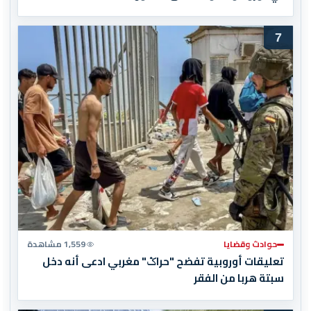
7
حوادث وقضايا
1,559 مشاهدة
تعليقات أوروبية تفضح "حراݣ" مغربي ادعى أنه دخل
سبتة هربا من الفقر