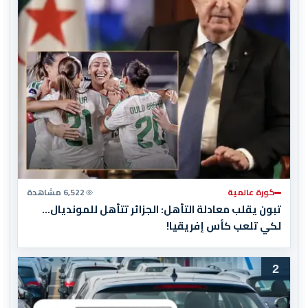
كورة عالمية
6,522 مشاهدة
تبون يقلب معادلة التأهل: الجزائر تتأهل للمونديال…
لكي تلعب كأس إفريقيا!
2