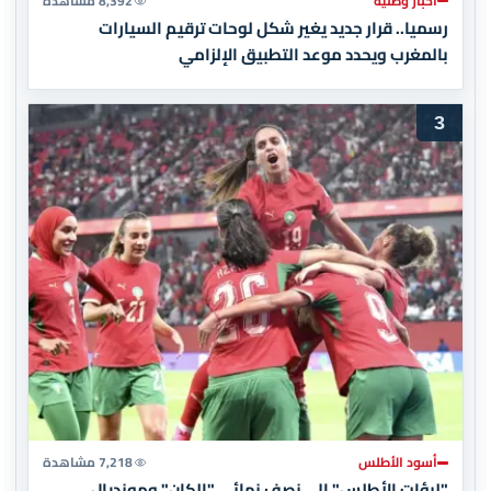
أخبار وطنية
8,392 مشاهدة
رسميا.. قرار جديد يغير شكل لوحات ترقيم السيارات
بالمغرب ويحدد موعد التطبيق الإلزامي
3
أسود الأطلس
7,218 مشاهدة
"لبؤات الأطلس" إلى نصف نهائي "الكان" ومونديال