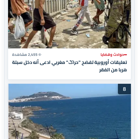
حوادث وقضايا
2,455 مشاهدة
تعليقات أوروبية تفضح "حراݣ" مغربي ادعى أنه دخل سبتة
هربا من الفقر
8