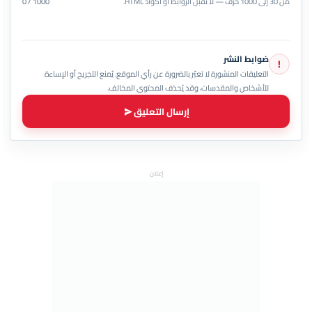
من 30 إلى 1000 حرف — لا تُقبل الروابط أو أكواد HTML.
0 / 1000
ضوابط النشر
!
التعليقات المنشورة لا تعبّر بالضرورة عن رأي الموقع. يُمنع التجريح أو الإساءة
للأشخاص والمقدسات، وقد يُحذف المحتوى المخالف.
إرسال التعليق
إعلان