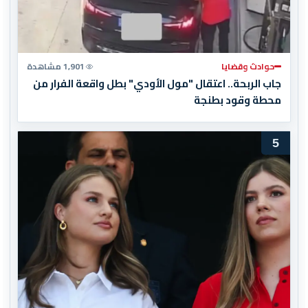
حوادث وقضايا
1,901 مشاهدة
جاب الربحة.. اعتقال "مول الأودي" بطل واقعة الفرار من
محطة وقود بطنجة
5