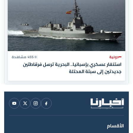
دولية
455 مشاهدة
استنفار عسكري بإسبانيا.. البحرية ترسل فرقاطتين
جديدتين إلى سبتة المحتلة
الأقسام