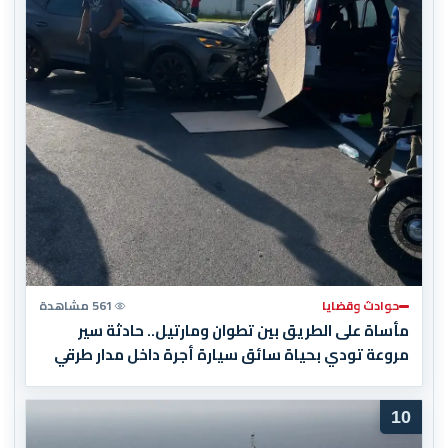
حوادث وقضايا
561 مشاهدة
مأساة على الطريق بين تطوان ومارتيل.. حادثة سير
مروعة تودي بحياة سائق سيارة أجرة داخل مدار طرقي
10