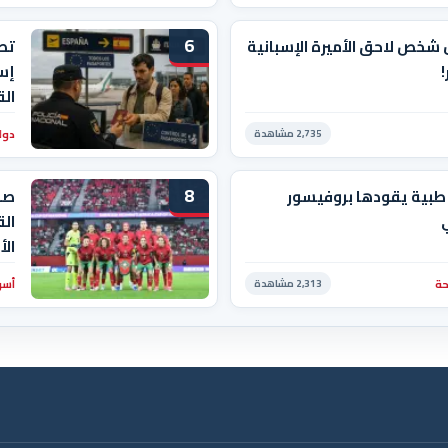
6
 شخص لاحق الأميرة الإسبانية
تصع
!
إسب
الق
دول
2,735 مشاهدة
8
طبية يقودها بروفيسور
صد
الق
ال
ة
أسو
2,313 مشاهدة