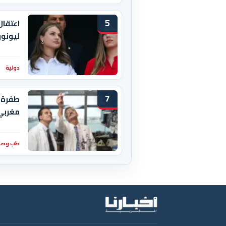
5
اعتقال
ليونور
دولية
7
طفرة 
مغربي
طب وصح