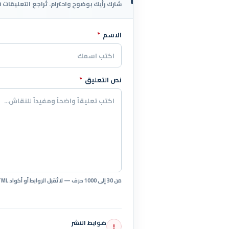
شارك رأيك بوضوح واحترام. تُراجع التعليقات 
الاسم
*
اترك هذا الحقل فارغاً
نص التعليق
*
من 30 إلى 1000 حرف — لا تُقبل الروابط أو أكواد HTML.
ضوابط النشر
!