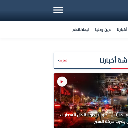
خبارنا
دين ودنيا
لإعلاناتكم
ة أخبارنا
‹
المزيد
م بمارتيل.. طوابير طويلة من السيارات
يضرب حركة السير