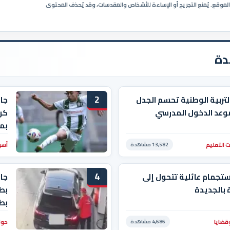
ي الموقع. يُمنع التجريح أو الإساءة للأشخاص والمقدسات، وقد يُحذف المحتوى
دة
2
التربية الوطنية تحسم الجدل
جا
وعد الدخول المدرسي
كرو
بم
 التعليم
أسو
13,582 مشاهدة
4
ستجمام عائلية تتحول إلى
جاب
بالجديدة
بط
بط
قضايا
حوا
4,686 مشاهدة