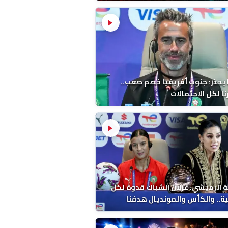
 يحذر: جنوب أفريقيا خصم صعب..
ا لكل الاحتمالات
 الرميشي: غزلان الشباك قدوة لكل
ة.. والكأس والمونديال هدفنا