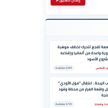
إرسال التعليق
معة لقجع تتحرك لخطف موهبة
ية واعدة من ألمانيا وإقناعه
شروع الأسود
د الأطلس
5,093 مشاهدة
 الربحة.. اعتقال "مول الأودي"
ل واقعة الفرار من محطة وقود
نجة
دث وقضايا
3,735 مشاهدة