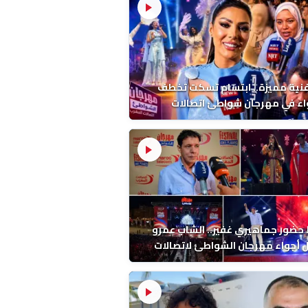
فنية مميزة.. ابتسام تسكت تخطف
اء في مهرجان شواطئ اتصالات
ب بالمضيق
ضور جماهيري غفير.. الشاب عمرو
أجواء مهرجان الشواطئ لاتصالات
ب بطنجة