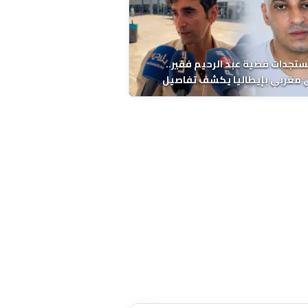
ستجدات قضية عبد الرحيم فقير..
 مغربي بإيطاليا يكشف تفاصيل
ة ونتائج التشريح