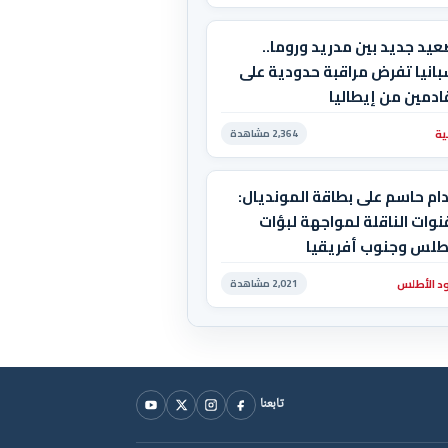
يد جديد بين مدريد وروما..
انيا تفرض مراقبة حدودية على
ادمين من إيطاليا
ية
2,364 مشاهدة
ام حاسم على بطاقة المونديال:
نوات الناقلة لمواجهة لبؤات
أطلس وجنوب أفريقيا
د الأطلس
2,021 مشاهدة
تابعنا