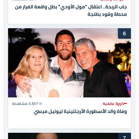
جاب الربحة.. اعتقال "مول الأودي" بطل واقعة الفرار من
محطة وقود بطنجة
6
كورة عالمية
3,637 مشاهدة
وفاة والد الأسطورة الأرجنتينية ليونيل ميسي
7