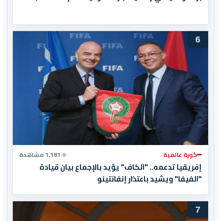
6
كورة عالمية
1,181 مشاهدة
إفريقيا تدعمه.. "الكاف" يؤيد بالإجماع بيان قيادة
"الفيفا" ويشيد باعتذار إنفانتينو
7