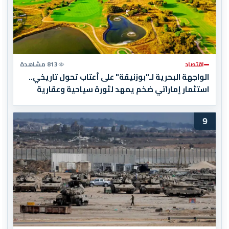
اقتصاد
813 مشاهدة
الواجهة البحرية لـ"بوزنيقة" على أعتاب تحول تاريخي..
استثمار إماراتي ضخم يمهد لثورة سياحية وعقارية
9