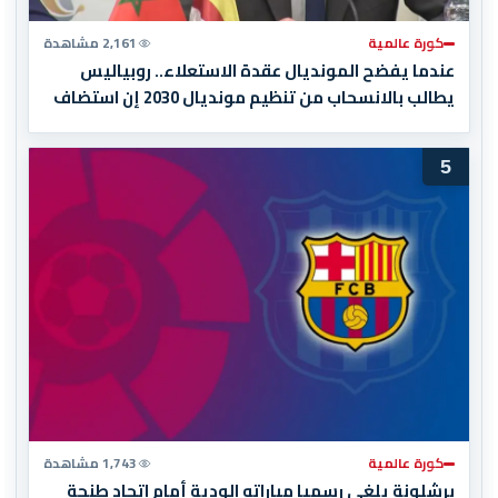
كورة عالمية
2,161 مشاهدة
عندما يفضح المونديال عقدة الاستعلاء.. روبياليس
يطالب بالانسحاب من تنظيم مونديال 2030 إن استضاف
المغرب المباراة النهائية!
5
كورة عالمية
1,743 مشاهدة
برشلونة يلغي رسميا مباراته الودية أمام اتحاد طنجة