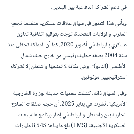
في دعم الشراكة الدفاعية بين البلدين.
ويأتي هذا التطور في سياق علاقات عسكرية متقدمة تجمع
المغرب والولايات المتحدة، توجت بتوقيع اتفاقية تعاون
عسكري بالرباط في أكتوبر 2020، كما أن المملكة تحظى منذ
سنة 2004 بصفة «حليف رئيسي من خارج حلف شمال
الأطلسي (الناتو)»، وهي مكانة لا تمنحها واشنطن إلا لشركاء
استراتيجيين موثوقين.
وفي السياق ذاته، كشفت معطيات حديثة لوزارة الخارجية
الأمريكية، نُشرت في يناير 2025، أن حجم صفقات السلاح
الجارية بين واشنطن والرباط في إطار برنامج «المبيعات
العسكرية الأجنبية» (FMS) بلغ ما يناهز 8.545 مليارات