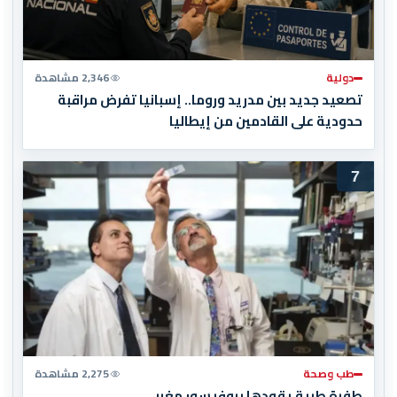
دولية
2,346 مشاهدة
تصعيد جديد بين مدريد وروما.. إسبانيا تفرض مراقبة
حدودية على القادمين من إيطاليا
7
طب وصحة
2,275 مشاهدة
طفرة طبية يقودها بروفيسور مغربي