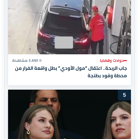
حوادث وقضايا
3,693 مشاهدة
جاب الربحة.. اعتقال "مول الأودي" بطل واقعة الفرار من
محطة وقود بطنجة
5