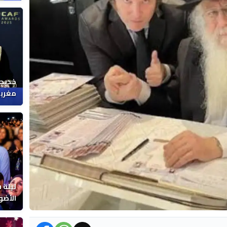
خديجة
مغربي
ليلة 
الأضو
المغر