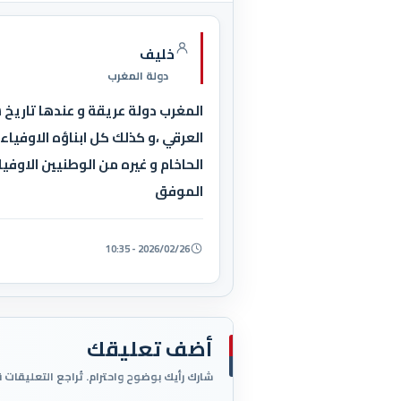
خليف
دولة المغرب
المغرب دولة عريقة و عندها تاريخ س
العرقي ،و كذلك كل ابناؤه الاوفي
الحاخام و غيره من الوطنيين الاوفي
الموفق
2026/02/26 - 10:35
أضف تعليقك
شارك رأيك بوضوح واحترام. تُراجع التعليقات 