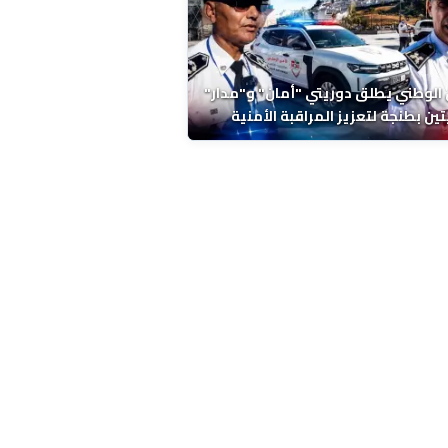
 الوطني يطلق دوريتي "أمان" و"مدار"
تين بطنجة لتعزيز المراقبة الأمنية