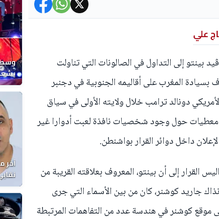
اج علي
يد بينتو إلى التداول في الصالونات التي تناولت
وسط ح
يشعل 
اف بسيادة المغرب على أقاليمه الجنوبية في دجنبر
المغر
يس الأمريكي دونالد ترامب خلال ولايته الأولى في سياق
 معطيات حول وجود شخصيات نافذة لعبت أدوارا غير
لإعلان داخل دوائر القرار بواشنطن.
آخر م
 القرار إلى أن بينتو، المعروف بعلاقته القريبة من
نقابي
الوفا
اك جاريد كوشنر، كان من بين الأسماء التي جرى
لى موقع كوشنر في هندسة عدد من التفاهمات المرتبطة