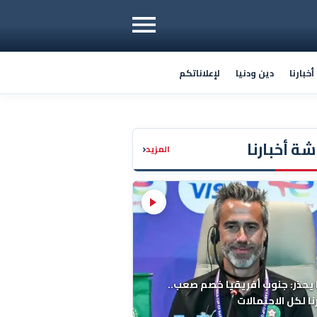
خبارنا
دين ودنيا
لإعلاناتكم
ة أخبارنا
‹
المزيد
 يحذر: جنوب أفريقيا خصم صعب..
ا لكل الاحتمالات