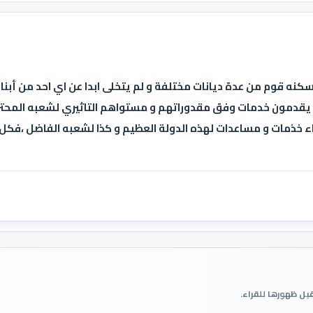
كنه قوم من عدة ديانات مختلفة و لم يتخلى ابدا عن اي احد من أبناء
اء يقدمون خدمات وفق مقدوراتهم و مستواهم التاثيري لشعبه المحترم
اء خذمات و مساعدات لهذه الدولة العظيم و كذا لشعبه الفاضل ،فكل ي
قبل ظهورها للقراء.