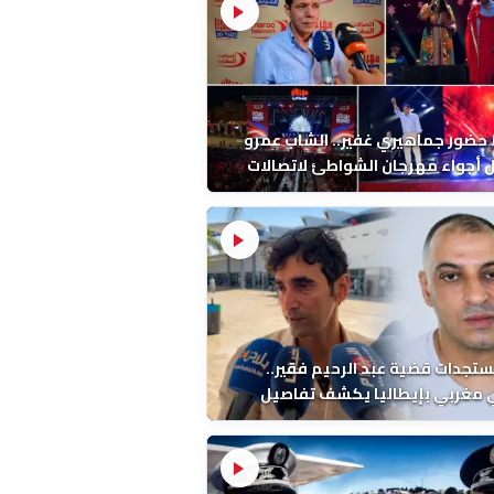
ضور جماهيري غفير.. الشاب عمرو
أجواء مهرجان الشواطئ لاتصالات
ب بطنجة
ستجدات قضية عبد الرحيم فقير..
 مغربي بإيطاليا يكشف تفاصيل
ة ونتائج التشريح