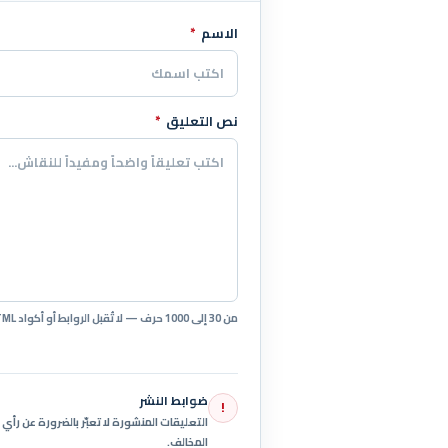
الاسم
*
اترك هذا الحقل فارغاً
نص التعليق
*
من 30 إلى 1000 حرف — لا تُقبل الروابط أو أكواد HTML.
ضوابط النشر
!
التعليقات المنشورة لا تعبّر بالضرورة عن رأ
المخالف.