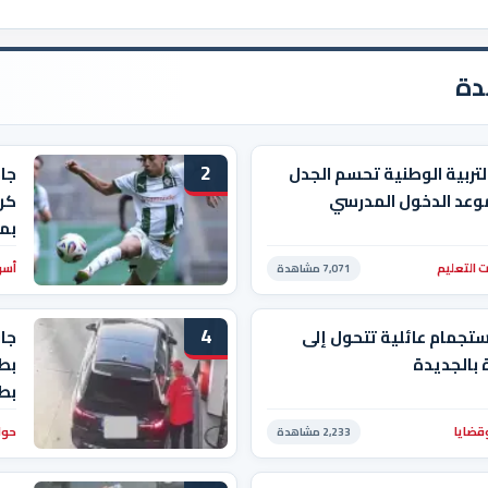
دة
2
التربية الوطنية تحسم الجدل
جا
وعد الدخول المدرسي
كرو
بم
 التعليم
أسو
7,071 مشاهدة
4
ستجمام عائلية تتحول إلى
جاب
بالجديدة
بط
بط
قضايا
حوا
2,233 مشاهدة