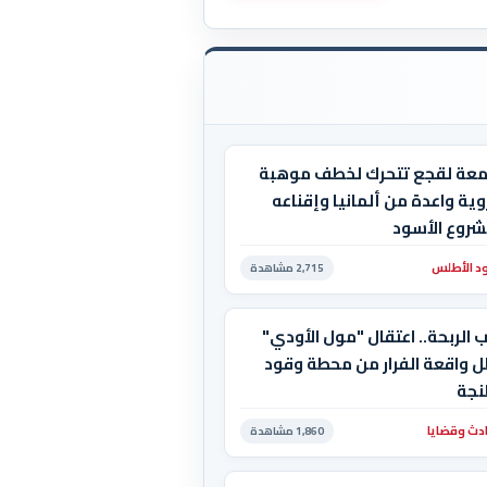
معة لقجع تتحرك لخطف موهبة
ية واعدة من ألمانيا وإقناعه
شروع الأسود
د الأطلس
2,715 مشاهدة
 الربحة.. اعتقال "مول الأودي"
ل واقعة الفرار من محطة وقود
نجة
دث وقضايا
1,860 مشاهدة