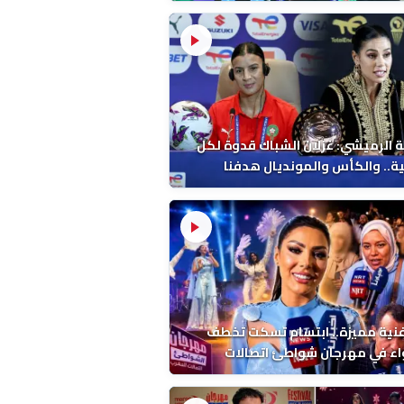
 الرميشي: غزلان الشباك قدوة لكل
ة.. والكأس والمونديال هدفنا
فنية مميزة.. ابتسام تسكت تخطف
اء في مهرجان شواطئ اتصالات
ب بالمضيق