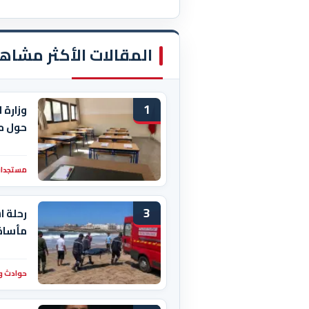
المقالات الأكثر مشاه
1
وزارة 
حول م
مستجدات
3
رحلة ا
مأساة 
حوادث و