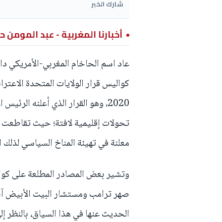
شارك الخبر
أخبارنا المغربية - عبد المومن ح
عاد اسم الحاخام المغربي-الأمريكي داڤ
كواليس قرار الولايات المتحدة الاعتر
2020، وهو القرار الذي أعلنه الرئ
تحولات إقليمية لافتة؛ حيث تقاطعت
معلنة في تهيئة المناخ السياسي لذلك ا
وتشير بعض المصادر المطلعة على كواليس
صهر ترامب ومستشار البيت الأبيض آنذ
الحديث عنها في هذا السياق، بالنظر إ