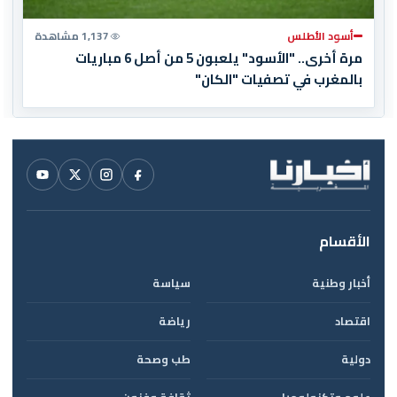
أسود الأطلس
1,137 مشاهدة
مرة أخرى.. "الأسود" يلعبون 5 من أصل 6 مباريات
بالمغرب في تصفيات "الكان"
الأقسام
أخبار وطنية
سياسة
اقتصاد
رياضة
دولية
طب وصحة