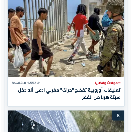
حوادث وقضايا
1,552 مشاهدة
تعليقات أوروبية تفضح "حراݣ" مغربي ادعى أنه دخل
سبتة هربا من الفقر
8