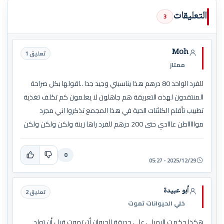
التعليقات
3
Moh
تعليق 1
ممتاز
للفرد الواحد 80 درهم هذا يناسبني وجيد جدا ..اقولها بكل صراحة
المنتقدون لهذه التعريقة هم جاهلون لا يعلمون كم تكلف تغذية
تطبيب تأقلم الكلئنات الحية في هذا المجمع تذكروا اني مجرد
مواااااطن عااادي حتى 200 درهم للفرد راها زينة ولكن ولكن ولكن
0
2025/12/29 - 05:27
أبو عبيدة
تعليق 2
خلي الحيوانات تموت
هكذا حكمت الرميلي على حديقة الحيوان أن تموت قبل أن تولد