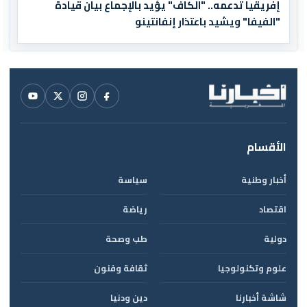
إفريقيا تدعمه.. "الكاف" يؤيد بالإجماع بيان قيادة
"الفيفا" ويشيد باعتذار إنفانتينو
الأقسام
أخبار وطنية
سياسة
اقتصاد
رياضة
دولية
طب وصحة
علوم وتكنولوجيا
ثقافة وفنون
شاشة أخبارنا
دين ودنيا