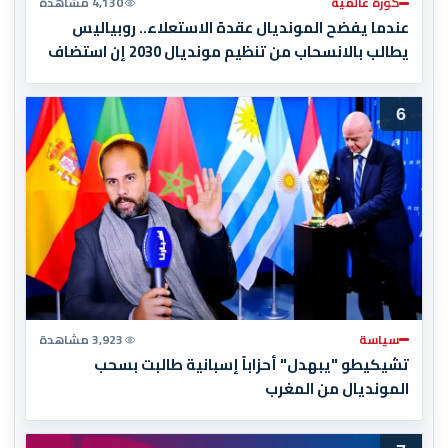
كورة عالمية
4,130 مشاهدة
عندما يفضح المونديال عقدة الاستعلاء.. روبياليس
يطالب بالانسحاب من تنظيم مونديال 2030 إن استضاف
المغرب المباراة النهائية!
6
سياسة
3,923 مشاهدة
تشيكيطو "يبهدل" أحزاباً إسبانية طالبت بسحب
المونديال من المغرب