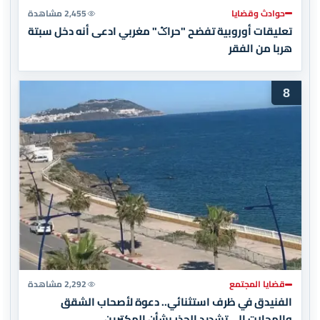
حوادث وقضايا
2,455 مشاهدة
تعليقات أوروبية تفضح "حراݣ" مغربي ادعى أنه دخل سبتة
هربا من الفقر
8
قضايا المجتمع
2,292 مشاهدة
الفنيدق في ظرف استثنائي.. دعوة لأصحاب الشقق
والمحلات إلى تشديد الحذر بشأن المكترين