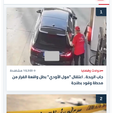
1
حوادث وقضايا
10,303 مشاهدة
جاب الربحة.. اعتقال "مول الأودي" بطل واقعة الفرار من
محطة وقود بطنجة
2