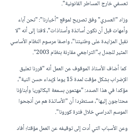
تعسفي خارج المساطر القانونية".
وزاد "العسري" وفق تصريح لموقع "أخبارنا": "نحن آباء
وأمهات قبل أن نكون أساتذة وأستاذات"، لافتا إلى أنه "لا
نقبل المزايدة على وطنيتنا"، واصفا مرسوم النظام الأساسي
المثير للجدل بـ"التراجعي مقارنة بنظام 2003".
كما أضاف الأستاذ الموقوف عن العمل أنه "قررنا تعليق
الإضراب بشكل مؤقت لمدة 15 يوما لإبداء حسن النية"،
مؤكدا في هذا الصدد: "مهتمون بسمعة البكالوريا وأبناؤنا
محتاجون إليها"، مستطردا أن "الأساتذة هم من أنجحوا
الموسم الدراسي خلال فترة كورونا".
وعن الأسباب التي أدت إلى توقيفه عن العمل مؤقتا؛ أفاد