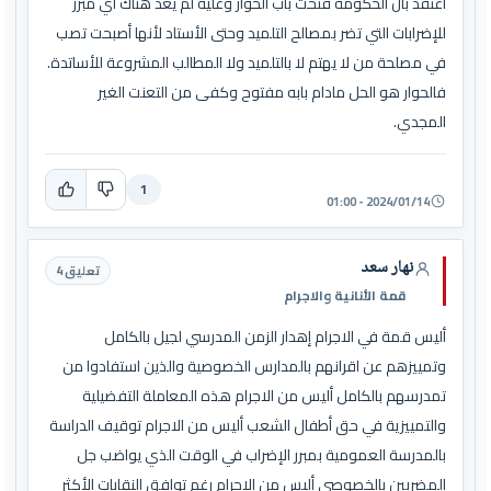
أعتقد بأن الحكومة فتحت باب الحوار وعليه لم يعد هناك أي مبرر
للإضرابات التي تضر بمصالح التلميد وحتى الأستاد لأنها أصبحت تصب
في مصلحة من لا يهتم لا بالتلميد ولا المطالب المشروعة للأساتدة.
فالحوار هو الحل مادام بابه مفتوح وكفى من التعنت الغير
المجدي.
1
2024/01/14 - 01:00
نهار سعد
تعليق 4
قمة الأنانية والاجرام
أليس قمة في الاجرام إهدار الزمن المدرسي لجيل بالكامل
وتمييزهم عن اقرانهم بالمدارس الخصوصية والذين استفادوا من
تمدرسهم بالكامل أليس من الاجرام هذه المعاملة التفضيلية
والتمييزية في حق أطفال الشعب أليس من الاجرام توقيف الدراسة
بالمدرسة العمومية بمبرر الإضراب في الوقت الذي يواضب جل
المضربين بالخصوصي أليس من الاجرام رغم توافق النقابات الأكثر