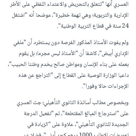
العسري أنها "تتعلق بالتحريض والاعتداء اللفظي على الأطر
الإدارية والتربوية؛ وهي تهمة خطيرة"، موضحا أنه "اشتغل
24 سنة في قطاع التربية الوطنية".
ولم يفوت الأستاذ المذكور الفرصة دون يستطرد أن "ملفي
الإداري أبيض"، كاشفا أن "الأستاذ ليس مجرما؛ بل يقوم
بعمله على بناء الإنسان ومواطن صالح يخدم وطننا الحبيب"،
داعيا الوزارة الوصية على القطاع إلى "التراجع عن هذه
الإجراءات حالا وفورا".
وبخصوص مطالب أساتذة الثانوي التأهيلي؛ جث العسري
على "استرجاع المبالغ المقتطعة"، ثم "تفعيل الدرجة
الجديدة للثانوي التأهيلي"، علاوة على "الزيادة في
تعويضات الإطار بـ1000 درهم كحد أدنى"، فضلا عن