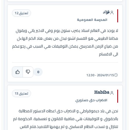
فؤاد
تعليق 12
المدرسة العمومية
لا يوجد في العالم استاد يضرب ستون يوم وفي الاخير ياتي ويقول
مكاننا الطبيعي هو القسم اشنو تبدل من بعض هاد الكم الهاءل
من ضياع الزمن المدرسي يمكن التوقيفات هي السبب في رجوعكم
الى الاقسام
0
2024/01/15 - 12:30
Habiba
تعليق 13
الاضراب حق دستوري
نحن في بلد ديموقراطي و الاضراب حق اعطاه الدستور للمطالبة
بالحقوق. و التوقيفات هي منافية للقانون و تعسفية. الحكومة لم
تتنازال و تسحب النظام الاساسي و لم يهمها التلاميذ.فلم الناس