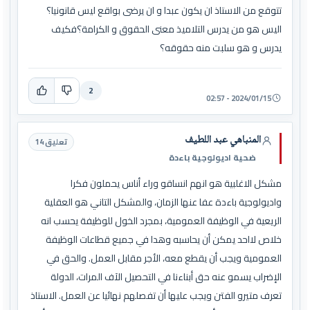
تتوقع من الاستاذ ان يكون عبدا و ان يرضى بواقع ليس قانونيا؟
اليس هو من يدرس التلاميذ معنى الحقوق و الكرامة؟فكيف
يدرس و هو سلبت منه حقوقه؟
2
2024/01/15 - 02:57
المنباهي عبد اللطيف
تعليق 14
ضحية اديولوجية باءدة
مشكل الاغلبية هو انهم انساقو وراء أناس يحملون فكرا
واديولوجية باءدة عفا عنها الزمان، والمشكل التاني هو العقلية
الريعية في الوظيفة العمومية، بمجرد الخول للوظيفة يحسب انه
خلاص لااحد يمكن أن يحاسبه وهدا في جميع قطاعات الوظيفة
العمومية ويجب أن يقطع معه، الأجر مقابل العمل. والحق في
الإضراب يسمو عنه حق أبناءنا في التحصيل الآف المرات، الدولة
تعرف متيرو الفتن ويجب عليها أن تفصلهم نهائيا عن العمل. الاستاذ