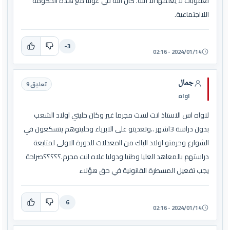
لعقوبات لا يعلمها الا الله. كان الله في عوننا مع هذه الحكومة
اللااجتماعية.
-3
2024/01/14 - 02:16
جمال
تعليق 9
اواه
لاواه اس الاستاذ انت لست مجرما غير وكان خليتي اولاد الشعب
بدون دراسة 3اشهر ..وتعديتو على الابرياء وخليتوهم يتسكعون في
الشوارع وحرمتو اولاد الباك من اامعدلات للدورة الاولى لمتابعة
دراستهم بالمعاهد العليا وطنيا ودوليا علاه انت مجرم.؟؟؟؟؟صراحة
يجب تفعيل المسطرة القانونية في حق هؤلاء
6
2024/01/14 - 02:16