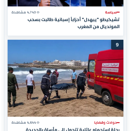
سياسة
4,743 مشاهدة
تشيكيطو "يبهدل" أحزاباً إسبانية طالبت بسحب
المونديال من المغرب
9
حوادث وقضايا
4,644 مشاهدة
رحلة استجمام عائلية تتحول إلى مأساة بالجديدة