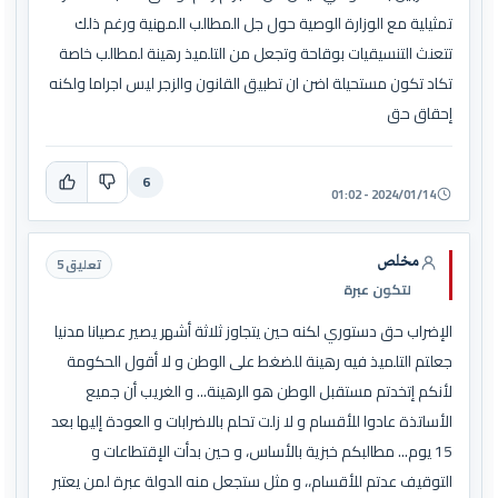
تمثيلية مع الوزارة الوصية حول جل المطالب المهنية ورغم ذلك
تتعنث التنسيقيات بوقاحة وتجعل من التلميذ رهينة لمطالب خاصة
تكاد تكون مستحيلة اضن ان تطبيق القانون والزجر ليس اجراما ولكنه
إحقاق حق
6
2024/01/14 - 01:02
مخلص
تعليق 5
لتكون عبرة
الإضراب حق دستوري لكنه حين يتجاوز ثلاثة أشهر يصير عصيانا مدنيا
جعلتم التلميذ فيه رهينة للضغط على الوطن و لا أقول الحكومة
لأنكم إتخدتم مستقبل الوطن هو الرهينة... و الغريب أن جميع
الأساتذة عادوا للأقسام و لا زلت تحلم بالاضرابات و العودة إليها بعد
15 يوم... مطالبكم خبزية بالأساس، و حين بدأت الإقتطاعات و
التوقيف عدتم للأقسام،، و مثل ستجعل منه الدولة عبرة لمن يعتبر