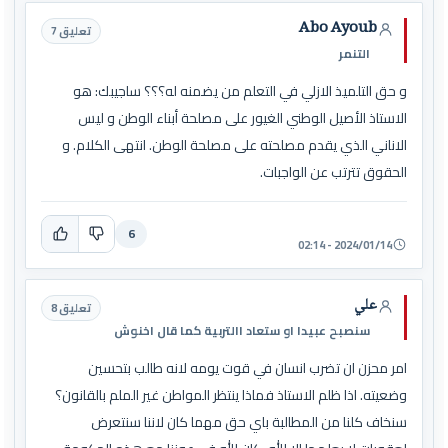
Abo Ayoub
تعليق 7
التنمر
و حق التلميذ الازلي في التعلم من يضمنه له؟؟؟ ساجيبك: هو
الاستاذ الأصيل الوطني الغيور على مصلحة أبناء الوطن و ليس
الاناني الذي يقدم مصلحته على مصلحة الوطن. انتهى الكلام. و
الحقوق تترتب عن الواجبات.
6
2024/01/14 - 02:14
علي
تعليق 8
سنصبح عبيدا او ستعاد االتربية كما قال اخنوش
امر محزن ان تضرب انسان في قوت يومه لانه طالب بتحسين
وضعيته. اذا ظلم الاستاذ فماذا ينتظر المواطن غير الملم بالقانون؟
سنخاف كلنا من المطالبة باي حق مهما كان لاننا سنتعرض