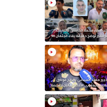
ب مطار محمد الخامس:عائلة عبد
الرحيم فقير توضح حقيقة بقاء الجثمان 90
 قبل إعادته إلى المغرب
دجير مفيد السباعي يفضح فوضى
نات بالمغرب.. احتكار فنانين للمنصة
ء اخرين