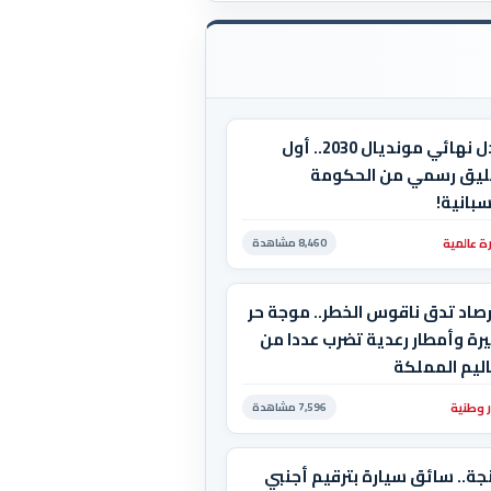
جدل نهائي مونديال 2030.. أول
ليق رسمي من الحكومة
سبانية!
ة عالمية
8,460 مشاهدة
رصاد تدق ناقوس الخطر.. موجة حر
رة وأمطار رعدية تضرب عددا من
ليم المملكة
ر وطنية
7,596 مشاهدة
ة.. سائق سيارة بترقيم أجنبي