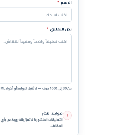
الاسم
*
اترك هذا الحقل فارغاً
نص التعليق
*
من 30 إلى 1000 حرف — لا تُقبل الروابط أو أكواد HTML.
ضوابط النشر
!
التعليقات المنشورة لا تعبّر بالضرورة عن رأ
المخالف.