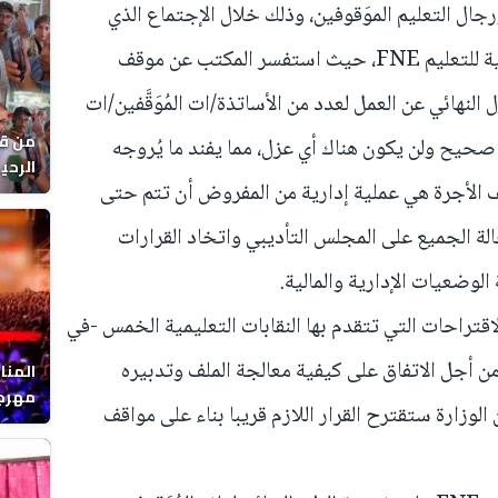
جال التعليم الموَقوفين، وذلك خلال الإجتماع الذي
جمعه بالمكتب الوطني للجامعة الوطنية للتعليم FNE، حيث استفسر المكتب عن موقف
النهائي عن العمل لعدد من الأساتذة/ات المُوَقَّفين/ات
من قل
 صحيح ولن يكون هناك أي عزل، مما يفند ما يُروجه
 الأجرة هي عملية إدارية من المفروض أن تتم حتى
يوماً
حالة الجميع على المجلس التأديبي واتخاد القرارات
الوضعيات الإدارية والمالية.
اقتراحات التي تتقدم بها النقابات التعليمية الخمس -في
ن أجل الاتفاق على كيفية معالجة الملف وتدبيره
المنا
مهرجا
 الوزارة ستقترح القرار اللازم قريبا بناء على مواقف
واقصا