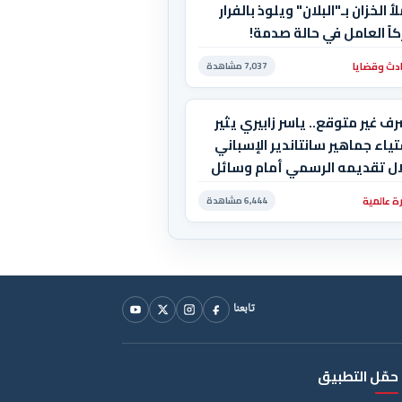
أ الخزان بـ"البلان" ويلوذ بالفرار
كاً العامل في حالة صدمة!
دث وقضايا
7,037 مشاهدة
ف غير متوقع.. ياسر زابيري يثير
ياء جماهير سانتاندير الإسباني
ال تقديمه الرسمي أمام وسائل
علام
ة عالمية
6,444 مشاهدة
تابعنا
حمّل التطبيق