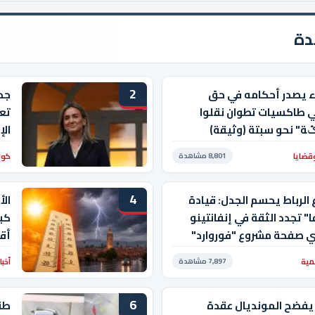
دة
2
ء يصدر أحكامه في حق
 طاكسيات تطوان نقلوا
تع
ݣة" نحو سبتة (وثيقة)
الإ
قضايا
كور
8,801 مشاهدة
4
 الرباط يحسم الجدل: قيادة
الأ
ا" تجدد الثقة في إنفانتينو
كبي
 صفحة مشروع "فوروارد"
أقا
مية
أخبا
7,897 مشاهدة
6
يفضح المونديال عقدة
طنج