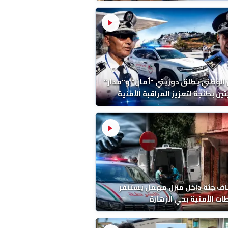
ة ونتائج التشريح
 الوطني يطلق دوريتي "أمان" و"مدار"
تين بطنجة لتعزيز المراقبة الأمنية
ف جثة داخل منزل مهمل يستنفر
ات الأمنية بحي الزهارة