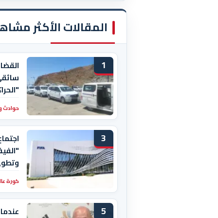
المقالات الأكثر مشاه
1
القضا
سائقي
"الحرا
حوادث و
3
اجتماع
"الفيف
وتطوي
كورة عال
5
عندما 