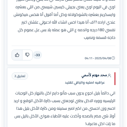
اوي في اليوم اوي يعني بجيبلي كيسين شيبسي من اللي بعشره
وايسكريم بعشره بالشوكولاته وكل أما أقول أنا هخس ميكونش
عندي اراده ??ف أنا هيدا اخس انشاء الله ادعولي علشان اغير
نفسي 180درجه واندمه ع اللي هو عمله يلا بس عل عموم كل
حاجه قسمه ونصيب
-33
2025/04/08 - 04:11
محد مهتم لأسمي
تعليق 2
عراقيه اصليه والباقي تقليد
اني دائماً بليل اجوع بدون سبب مأنو دايم اكل بالنهار كل الوجبات
الرئيسيه ووره الاكل بطني توجعني بسبب كثرة الأكل اتوقع و اريد
اخسر وزن احسني من اكبر اصير سمينه ومن كثرة الأكل بليل هذا
أولاً شي مضر بالصحه وأكدت عليه الأطباء هواي الأكل باليل بس
ما زلت اكل ماعرف!