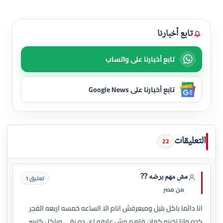
تابع أخبارنا
تابع أخبارنا على واتساب
تابع أخبارنا على Google News
التعليقات
22
مش مهم برضه ??
تعليق 1
من مصر
انا دائما باكل بليل ومبعرفش انام الا الساعه خمسه اربعه الفجر
كده وانا تخينه كمان فاهم مش عارفه اي ده بقي وباكل كتييير