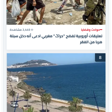
حوادث وقضايا
2,445 مشاهدة
تعليقات أوروبية تفضح "حراݣ" مغربي ادعى أنه دخل سبتة
هربا من الفقر
8