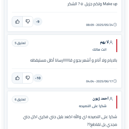
Make up ولكم جزيل ☺️? الشكر
-9
2025/05/24 - 08:09
لا يهم
تعليق 5
انت مالك
بالايام ولا أنام و أشعر بجوع قاااااارسانا أظل مستيقظه
-10
2025/06/17 - 04:04
احمد زبون
تعليق 6
شكرا على النصيحه
شكرا على النصيحه اي والله اكعد بليل جني فكري اكل جني
مجدي بل تقاطع??