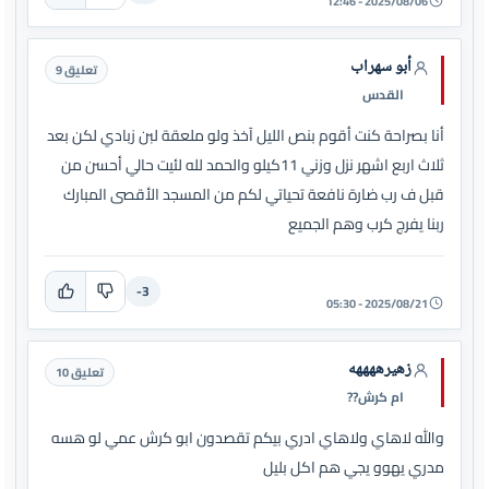
2025/08/06 - 12:46
أبو سهراب
تعليق 9
القدس
أنا بصراحة كنت أقوم بنص الليل آخذ ولو ملعقة لبن زبادي لكن بعد
ثلاث اربع اشهر نزل وزني 11كيلو والحمد لله لئيت حالي أحسن من
قبل ف رب ضارة نافعة تحياتي لكم من المسجد الأقصى المبارك
ربنا يفرج كرب وهم الجميع
-3
2025/08/21 - 05:30
زهيرههههه
تعليق 10
ام كرش??
والله لاهاي ولاهاي ادري بيكم تقصدون ابو كرش عمي لو هسه
مدري يهوو يجي هم اكل بليل