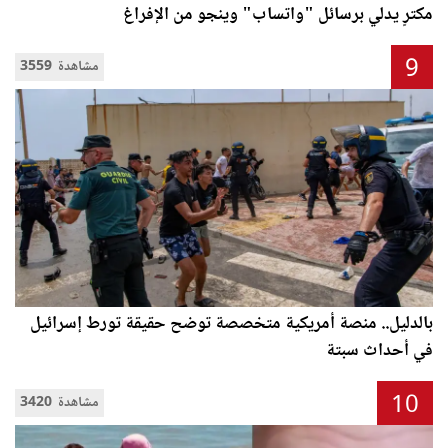
مكترٍ يدلي برسائل "واتساب" وينجو من الإفراغ
9
3559 مشاهدة
بالدليل.. منصة أمريكية متخصصة توضح حقيقة تورط إسرائيل
في أحداث سبتة
10
3420 مشاهدة