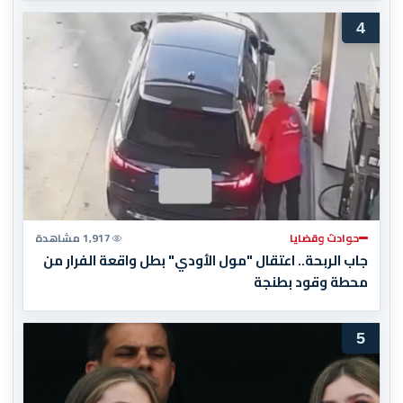
4
حوادث وقضايا
1,917 مشاهدة
جاب الربحة.. اعتقال "مول الأودي" بطل واقعة الفرار من
محطة وقود بطنجة
5