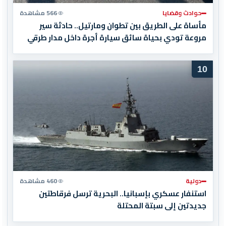
حوادث وقضايا
566 مشاهدة
مأساة على الطريق بين تطوان ومارتيل.. حادثة سير
مروعة تودي بحياة سائق سيارة أجرة داخل مدار طرقي
10
دولية
460 مشاهدة
استنفار عسكري بإسبانيا.. البحرية ترسل فرقاطتين
جديدتين إلى سبتة المحتلة