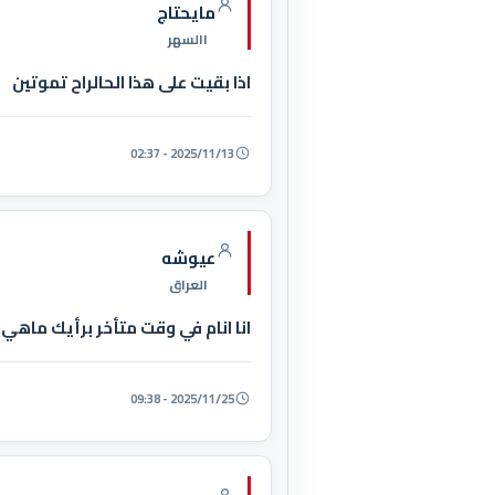
مايحتاج
االسهر
اذا بقيت على هذا الحالراح تموتين
2025/11/13 - 02:37
عيوشه
العراق
انا انام في وقت متأخر برأيك ماهي
2025/11/25 - 09:38