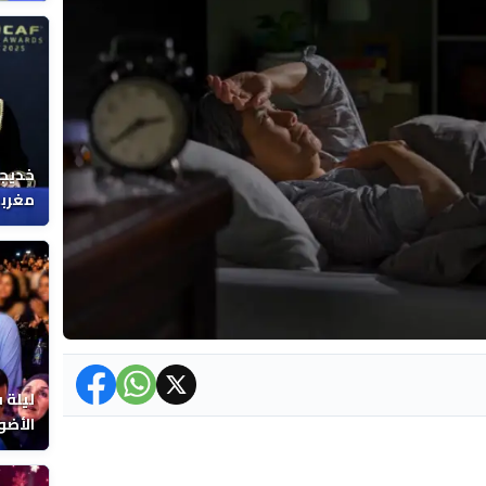
خديجة
مغربي
ليلة 
الأضو
المغر