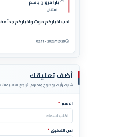
يارا مروان باسم
امتنان
احب اخباركم موت واخباركم جدآ مفي
2025/12/29 - 02:11
أضف تعليقك
شارك رأيك بوضوح واحترام. تُراجع التعليقات 
الاسم
*
اترك هذا الحقل فارغاً
نص التعليق
*