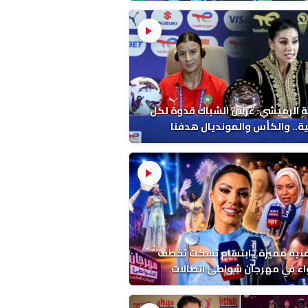
 الرميشي: غزلان الشباك قدوة لكل
ة.. والكأس والمونديال هدفنا
فنية مميزة.. ابتسام تسكت تخطف
اء في مهرجان شواطئ اتصالات
ب بالمضيق