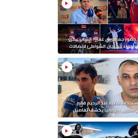
ضور جماهيري غفير.. الشاب عمرو
أجواء مهرجان الشواطئ لاتصالات
ب بطنجة
ستجدات قضية عبد الرحيم فقير..
 مغربي بإيطاليا يكشف تفاصيل
ة ونتائج التشريح