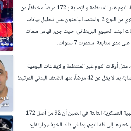
ربطت دراسة صينية حديثة بين أنماط النوم غير المنتظمة والإصابة بـ172 مرضاً مختلفاً، من
بينها الخرف، ومرض باركنسون، والسكري من النوع 2. واعتمد الباحثون على تحليل بيانات
ة بيانات البنك الحيوي البريطاني، حيث جرى قياس سمات
وسط ح
مدى متابعة استمرت 7 سنوات.
يشعل 
المغر
 مثل أوقات النوم غير المنتظمة والإيقاعات اليومية
المضطربة، ارتبطت بتضاعف خطر الإصابة بما لا يقل عن 42 مرضاً، منها الضعف البدني المرتبط
آخر م
نقابي
الوفا
كما كشف فريق البحث من الجامعة الطبية العسكرية الثالثة في الصين أن 92 من أصل 172
ن أن يُعزى أكثر من 20% من خطرها إلى قلة النوم، بما في ذلك الخرف، وارتفاع