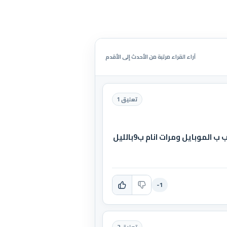
آراء القراء مرتبة من الأحدث إلى الأقدم
تعليق 1
آني ما انام كثيرر و مرات ابقى سهرانه ومرات انام بس مو كثيرر مثلا انام الصبح وأكعد ب الليل وابقى العب ب الموبايل ومرات انام ب9بالليل
-1
تعليق 2