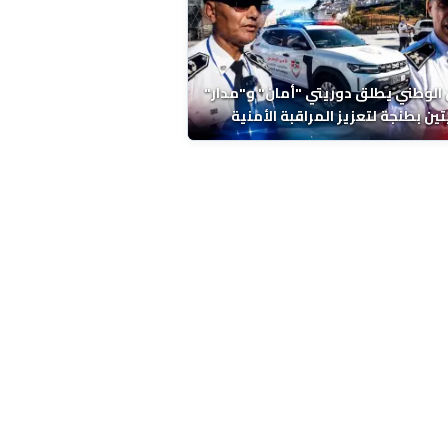
 الوطني يطلق دوريتي "أمان" و"مدار"
تين بطنجة لتعزيز المراقبة الأمنية