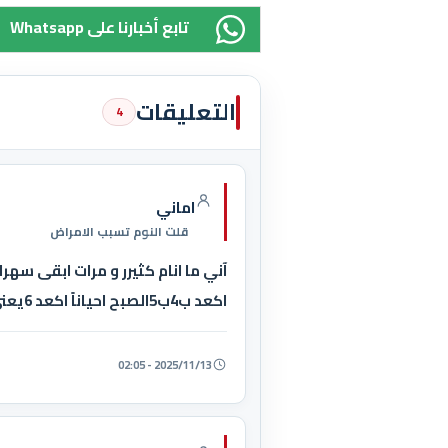
Whatsapp تابع أخبارنا على
التعليقات
4
اماني
قلت النوم تسبب الامراض
اكعد ب4ب5الصبح احياناً اكعد 6يعني، نومي مو كثيرر منتظم ف شنو تنصحوني....؟
2025/11/13 - 02:05