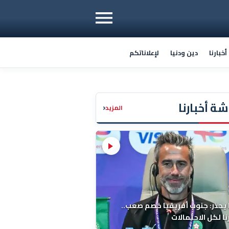
خبارنا
دين ودنيا
لإعلاناتكم
ة أخبارنا
‹
المزيد
 يحذر: جنوب أفريقيا خصم صعب..
ا لكل الاحتمالات