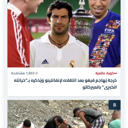
كورة عالمية
1,602 مشاهدة
خرجة يُهاجم فيغو بعد انتقاده لإنفانتينو ويُذكره بـ"خيانته
الكبرى" بالميركاتو
8