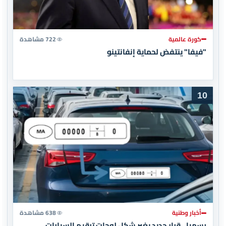
كورة عالمية
722 مشاهدة
"فيفا" ينتفض لحماية إنفانتينو
10
أخبار وطنية
638 مشاهدة
رسميا.. قرار جديد يغير شكل لوحات ترقيم السيارات